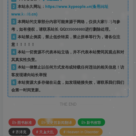
2
本站永久网址：
https://www.kypeople.cn(备用网址
www.kxd0.cn)
3
本网站的文章部分内容可能来源于网络，仅供大家学习与参
考，如有侵权，请联系站长 QQ
335006980
进行删除处理。
4
本站禁止倒卖，禁止低价转卖，禁止拼单等行为，请各位注
意！！！！！
4
本站一切资源不代表本站立场，并不代表本站赞同其观点和对
其真实性负责。
5
本站一律禁止以任何方式发布或转载任何违法的相关信息！访
客发现请向站长举报
6
本站资源大多存储在云盘，如发现链接失效，请联系我们我们
会第一时间更新。
THE END
图书标准
文史哲新闻翻译
新书推荐
# 齐泽克
# 天上大乱
# Heaven in Disorder