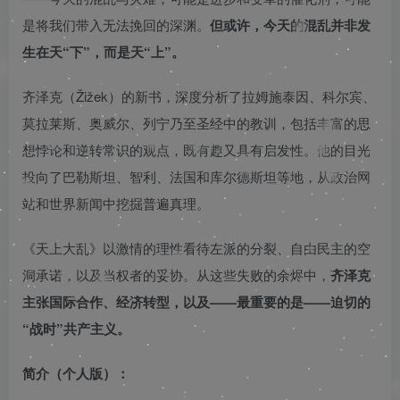
是将我们带入无法挽回的深渊。
但或许，今天的混乱并非发
生在天“下”，而是天“上”。
齐泽克（Žižek）的新书，深度分析了拉姆施泰因、科尔宾、
莫拉莱斯、奥威尔、列宁乃至圣经中的教训，包括丰富的思
想悖论和逆转常识的观点，既有趣又具有启发性。他的目光
投向了巴勒斯坦、智利、法国和库尔德斯坦等地，从政治网
站和世界新闻中挖掘普遍真理。
《天上大乱》以激情的理性看待左派的分裂、自由民主的空
洞承诺，以及当权者的妥协。从这些失败的余烬中，
齐泽克
主张国际合作、经济转型，以及——最重要的是——迫切的
“战时”共产主义。
简介（个人版）：