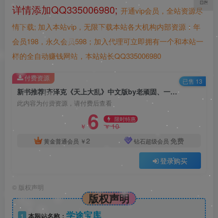
详情添加QQ335006980;
开通vip会员，全站资源尽
情下载;
加入本站vip，无限下载本站各大机构内部资源：年
会员198，永久会员598；加入代理可立即拥有一个和本站一
样的全自动赚钱网站，本站站长QQ335006980
付费资源
已售 13
新书推荐|齐泽克《天上大乱》中文版by老顽固、一五七号冰库（翻译）
此内容为付费资源，请付费后查看
6
限时特惠
10
￥
￥
2
免费
黄金普通会员
￥
钻石超级会员
登录购买
©
版权声明
版权声明
学途宝库
1
本网站名称：