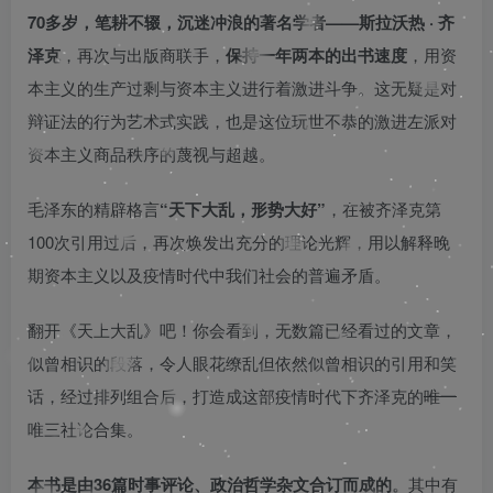
70多岁，笔耕不辍，沉迷冲浪的著名学者——斯拉沃热 · 齐
泽克
，再次与出版商联手，
保持一年两本的出书速度
，用资
本主义的生产过剩与资本主义进行着激进斗争。这无疑是对
辩证法的行为艺术式实践，也是这位玩世不恭的激进左派对
资本主义商品秩序的蔑视与超越。
毛泽东的精辟格言
“天下大乱，形势大好”
，在被齐泽克第
100次引用过后，再次焕发出充分的理论光辉，用以解释晚
期资本主义以及疫情时代中我们社会的普遍矛盾。
翻开《天上大乱》吧！你会看到，无数篇已经看过的文章，
似曾相识的段落，令人眼花缭乱但依然似曾相识的引用和笑
话，经过排列组合后，打造成这部疫情时代下齐泽克的
唯一
唯三社论合集。
本书是由36篇时事评论、政治哲学杂文合订而成的。
其中有