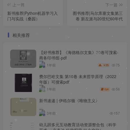
上一篇
下一篇
新书推荐|Python机器学习入
图书推荐|马尔库塞文集第三
门与实战（桑园）
卷 新左派与20世纪60年代
相关推荐
【好书推荐】《海德格尔文集》30卷可搜索-
商务印书馆-pdf
75
1年前
25
￥
费尔巴哈文集 第10卷 未来哲学原理（2022
年版）可搜索pdf
56
1年前
4
新书速递 | 伊格尔顿《唯物主义》
3年前
157
幼儿园多元互动教育活动资源整合包（科学
艺术 语言表达 科学探索 社会交往）