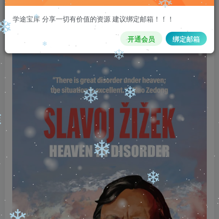
❄
注意 请看本条重要信息：
请先登录再
❄
学途宝库 分享一切有价值的资源 建议绑定邮箱！！！
购买，购买后刷新页面即可，链接如
果失效，请加客服qq335006980
开通会员
绑定邮箱
❄
❄
❄
❄
❄
❄
❄
❄