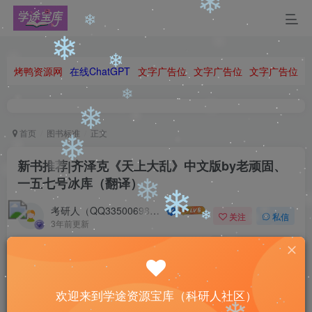
❄
烤鸭资源网
在线ChatGPT
文字广告位
文字广告位
文字广告位
❄
❄
首页
图书标准
正文
❄
❄
新书推荐|齐泽克《天上大乱》中文版by老顽固、
❄
一五七号冰库（翻译）
❄
考研人（QQ335006980）
关注
私信
❄
3年前更新
0
304
15
❄
Believe you can and you’re halfway there.
相信自己，你也就成功了一半
欢迎来到学途资源宝库（科研人社区）
❄