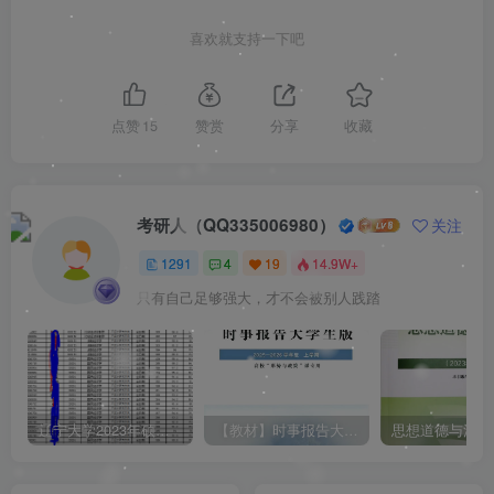
喜欢就支持一下吧
点赞
15
赞赏
分享
收藏
考研人（QQ335006980）
关注
1291
4
19
14.9W+
只有自己足够强大，才不会被别人践踏
辽宁大学2023年硕士研究生拟录取名单（所有学院均包含！！！图片仅供展示）
【教材】时事报告大学生版（形式与政策）2025-2026学年度 上学期（秋季）电子版pdf