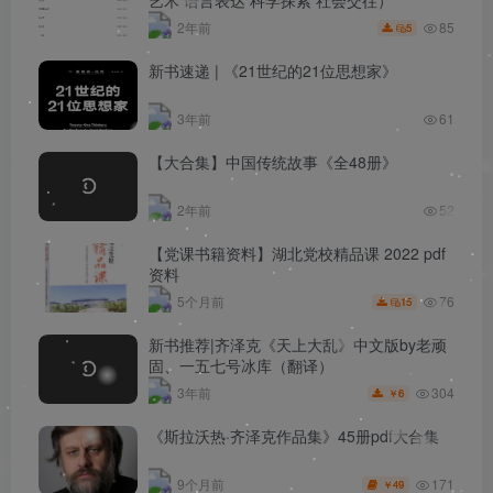
85
2年前
5
新书速递 | 《21世纪的21位思想家》
3年前
61
【大合集】中国传统故事《全48册》
2年前
52
【党课书籍资料】湖北党校精品课 2022 pdf
资料
76
5个月前
15
新书推荐|齐泽克《天上大乱》中文版by老顽
固、一五七号冰库（翻译）
304
3年前
6
￥
《斯拉沃热·齐泽克作品集》45册pdf大合集
171
9个月前
49
￥