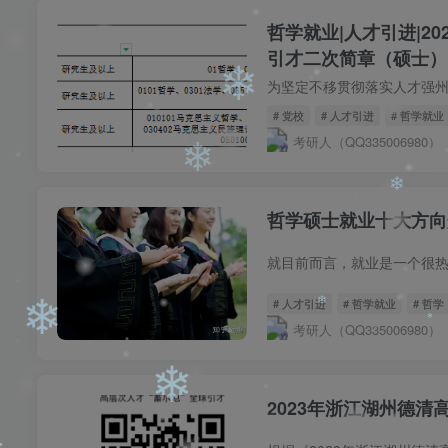
哲学就业|人才引进|2
❄
引才二次简章（硕士）
❄
# 党校
# 人才引进
# 哲学就业
考研人（QQ335006980）
❄
哲学硕士就业十大方向
❄
# 人才引进
# 哲学就业
# 哲学
❄
考研人（QQ335006980）
2023年浙江湖州德
❄