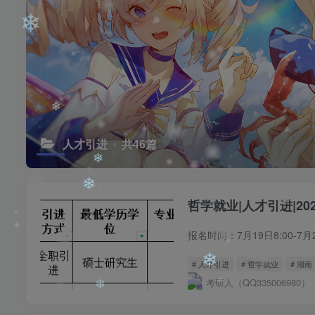
❄
人才引进
共46篇
哲学就业|人才引进|2
❄
❄
# 人才引进
# 哲学就业
# 湖南
❄
考研人（QQ335006980）