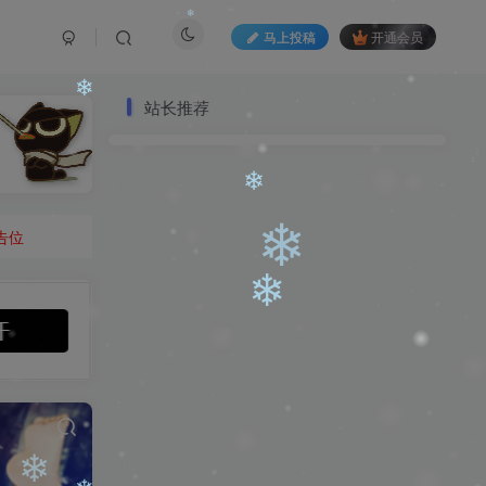
马上投稿
开通会员
站长推荐
❄
告位
❄
❄
❄
❄