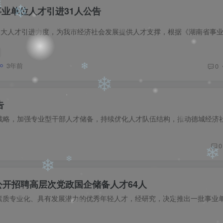
❄
事业单位人才引进31人公告
❄
❄
❄
❄
3年前
0
❄
告
❄
0
❄
>公开招聘高层次党政国企储备人才64人
❄