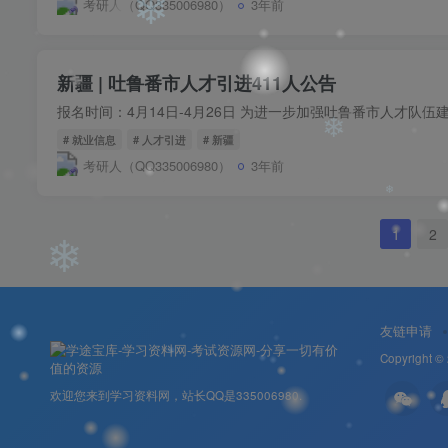
考研人（QQ335006980）
3年前
新疆 | 吐鲁番市人才引进411人公告
# 就业信息
# 人才引进
# 新疆
❄
考研人（QQ335006980）
3年前
1
2
❄
友链申请
Copyright ©
欢迎您来到学习资料网，站长QQ是335006980.