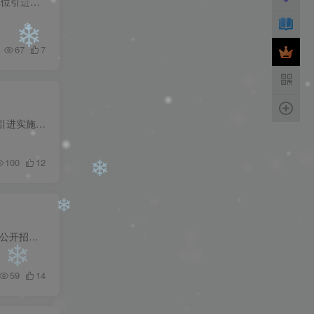
根据《2023年浙江湖州德清高层次人才“蓄水池”全球引才公告》（2023年4月25日发布），本次事业单位引进高层次人才计划招聘13个岗位，共35人。现经组织人事部门研究决定，将面试相关事项通知如...
❄
67
7
❄
❄
为大力实施人才强县战略，优化我县人才队伍结构，根据《湖南省事业单位公开招聘人员办法》(湘人社发〔2019〕1号)、《双峰县人才引进实施办法》（双办发〔2019〕2号）文件规定，经双峰县委、县政...
❄
100
12
根据《中组部、人社部关于进一步做好艰苦边远地区县乡事业单位公开招聘工作的通知》（人社部规〔2016〕3号）、《湖南省事业单位公开招聘人员办法》（湘人社发〔2019〕1号）等文件精神,经研究并...
❄
59
14
❄