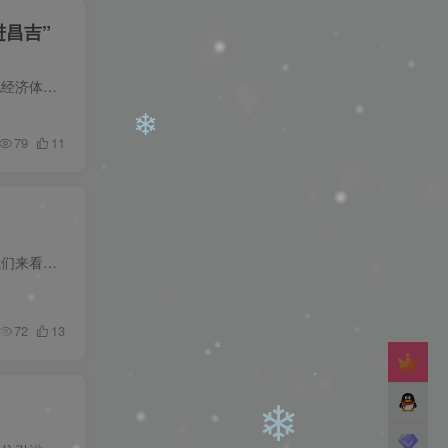
进昌吉”
为坚定不移贯彻落实人才强州战略，充分发挥各类人才在维护社会稳定、贯彻新发展理念、建设现代化经济体系中的重要作用，按照《关于印发自治区事业单位面向社会公开招聘工作人员办法的通知》（新...
79
11
❄
就目前而言，就业是一个很热门的话题，作为弱势小众的哲学专业就业怎么样，就业方向又如何，让我们来看看吧。 哲学有几大方向 马哲 外哲 中哲 伦理学等 其中马哲是相对容易就业的专业。 哲学就...
72
13