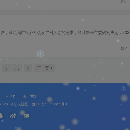
0
❄
❄
0
❄
3
…
5
下一页
❄
广告合作
关于我们
 2026 ·
考研人社区
·
豫ICP备19010611号-1