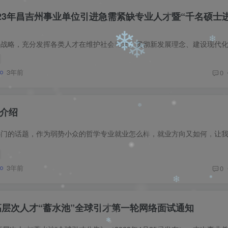
❄
023年昌吉州事业单位引进急需紧缺专业人才暨“千名硕士
3年前
0
❄
介绍
❄
❄
3年前
0
❄
清高层次人才“蓄水池”全球引才第一轮网络面试通知