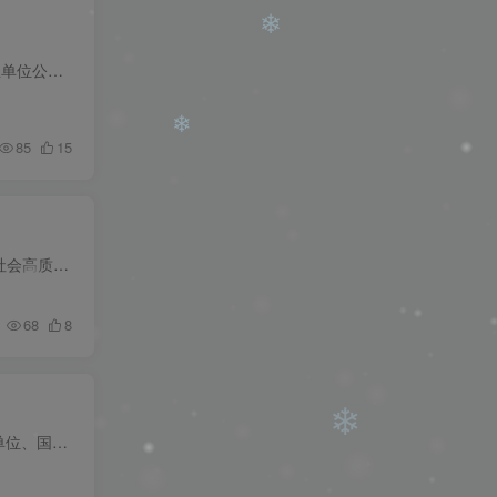
❄
为全面实施人才强市战略，加大人才引进力度，为我市经济社会发展提供人才支撑，根据《湖南省事业单位公开招聘人员办法》（湘人社发〔2019〕1号）、《邵阳市宝庆人才行动计划》和《武冈市都梁人...
85
15
❄
报名时间：4月17日9:00-4月22日16:00 为深入实施“人才强区”战略，加强专业型干部人才储备，持续优化人才队伍结构，推动德城经济社会高质量发展，经研究决定，实施2023年德城区“优秀党政干部...
❄
68
8
为进一步优化我区干部人才队伍结构，引进培养和储备一批高素质专业化、具有发展潜力的优秀年轻人才，经研究，决定推出一批事业单位、国有企业岗位，招引一批优秀高层次党政国企储备人才。...