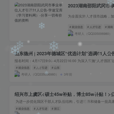
2023湖南邵阳武冈市
❄
# 就业信息
# 人才引进
# 湖南
考研人（QQ335006980）
山东德州 | 2023年德城区“优选计划”选调61人公
❄
# 就业信息
# 人才引进
# 山东
❄
考研人（QQ335006980）
3年前
❄
❄
绍兴市上虞区<硕士45w补贴，博士85w补贴！
# 就业信息
# 人才引进
# 浙江
❄