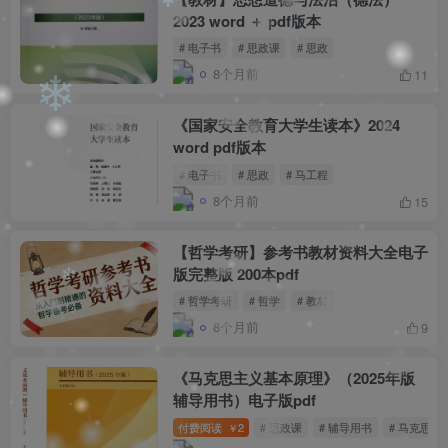
❄
2023 word ＋ pdf版本
# 电子书
# 思政课
# 思政
8个月前
11
❄
《国家安全教育大学生读本》2024
word pdf版本
# 电子书
# 思政
# 马工程
8个月前
15
【哲学考研】参考书教材资料大全电子
版完整版 200本pdf
# 哲学考研
# 哲学
# 教材
❄
8个月前
9
《马克思主义基本原理》（2025年版
辅导用书）电子版pdf
付费阅读
2
# 思政课
# 辅导用书
# 马克思主
￥