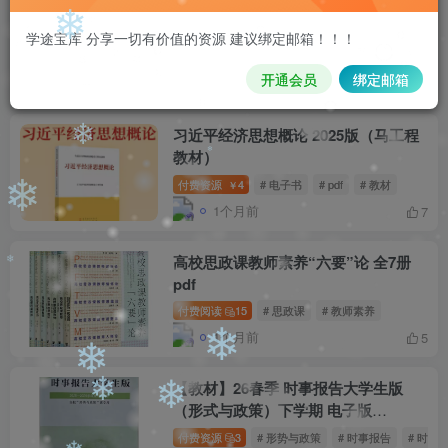
❄
学途宝库 分享一切有价值的资源 建议绑定邮箱！！！
❄
大中小学课本辅导书
共46篇
开通会员
绑定邮箱
习近平经济思想概论 2025版（马工程
教材）
❄
付费资源
4
# 电子书
# pdf
# 教材
￥
❄
1个月前
7
❄
高校思政课教师素养“六要”论 全7册
pdf
❄
付费阅读
15
# 思政课
# 教师素养
1个月前
5
❄
❄
【教材】26春季 时事报告大学生版
（形式与政策）下学期 电子版
❄
❄
pdf+word
付费资源
3
# 形势与政策
# 时事报告
# 时事