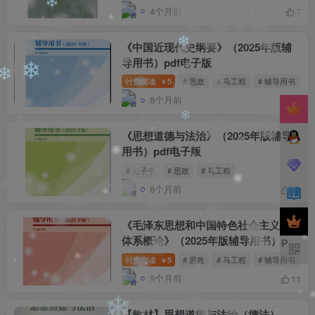
4个月前
7
❄
《中国近现代史纲要》（2025年版辅
导用书）pdf电子版
❄
付费阅读
5
# 思政
# 马工程
# 辅导用书
￥
❄
❄
8个月前
12
《思想道德与法治》（2025年版辅导
❄
用书）pdf电子版
# 电子书
# 思政
# 马工程
8个月前
14
《毛泽东思想和中国特色社会主义理论
体系概论》（2025年版辅导用书）pdf
电子版
付费阅读
5
# 思政
# 马工程
# 辅导用书
￥
8个月前
11
❄
❄
【教材】思想道德与法治（德法）