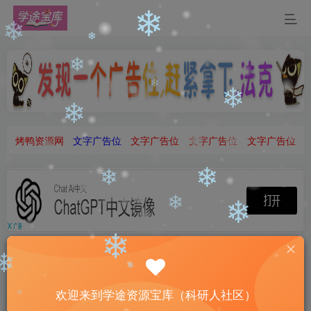
❄
❄
❄
❄
❄
❄
❄
❄
❄
烤鸭资源网
文字广告位
文字广告位
文字广告位
文字广告位
❄
❄
❄
❄
❄
❄
欢迎来到学途资源宝库（科研人社区）
❄