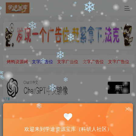
❄
❄
❄
❄
❄
❄
❄
❄
❄
烤鸭资源网
文字广告位
文字广告位
文字广告位
文字广告位
❄
❄
❄
❄
❄
❄
❄
欢迎来到学途资源宝库（科研人社区）