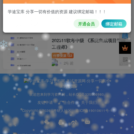
学途宝库 分享一切有价值的资源 建议绑定邮箱！！！
计算机消防
共1篇
开通会员
绑定邮箱
202311软考中级 《系统集成项目管理
❄
工程师》
付费资源
3
❄
❄
2年前
12
欢迎您来到学习资料网，站长QQ是335006980.
友链申请
广告合作
关于我们
Copyright © 2026 ·
考研人社区
·
豫ICP备19010611号-1