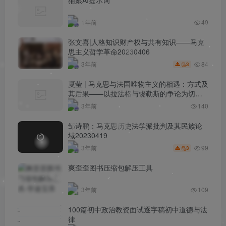
1年前
40
张文喜|人格知识财产权与共有知识——马克
思主义哲学革命20230406
84
3年前
3
夏莹 | 马克思与法国唯物主义的相遇：方式及
其后果——以拉法格与饶勒斯的争论为切入
点的一种考察
3年前
140
邹诗鹏：马克思历史法学派批判及其民族论
域20230419
99
3年前
3
爽歪歪图书压缩包解压工具
3年前
109
100篇初中政治教资面试逐字稿初中道德与法
律