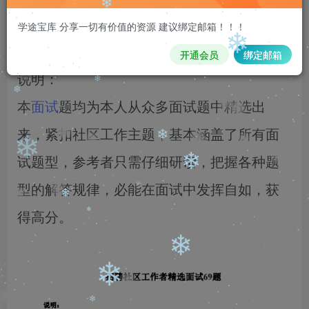
注意 请看本条重要信息：
请先登录再
购买，购买后刷新页面即可，链接如
学途宝库 分享一切有价值的资源 建议绑定邮箱！！！
❄
❄
果失效，请加客服qq335006980
开通会员
绑定邮箱
❄
❄
说明：
❄
本
面试
题均为本人从众多面试题中精选出
来，紧扣社区工作主题，基本涵盖了所有面
❄
试题型，参考者只需仔细研读，把握各种题
❄
型的解答规律，必能在面试中发挥自如，获
❄
❄
得高分。
❄
❄
❄