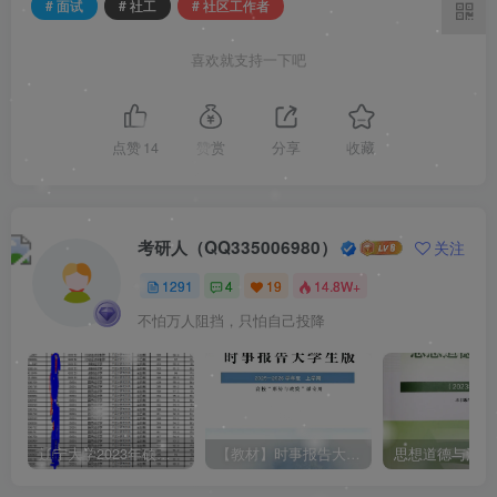
# 面试
# 社工
# 社区工作者
喜欢就支持一下吧
点赞
14
赞赏
分享
收藏
考研人（QQ335006980）
关注
1291
4
19
14.8W+
不怕万人阻挡，只怕自己投降
辽宁大学2023年硕士研究生拟录取名单（所有学院均包含！！！图片仅供展示）
【教材】时事报告大学生版（形式与政策）2025-2026学年度 上学期（秋季）电子版pdf