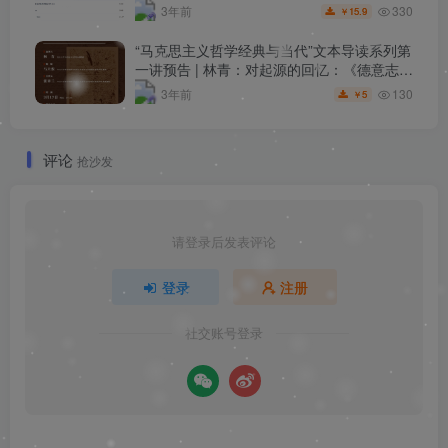
330
3年前
15.9
￥
“马克思主义哲学经典与当代”文本导读系列第
一讲预告 | 林青：对起源的回忆：《德意志意
识形态》中的历史现象学
130
3年前
5
￥
评论
抢沙发
请登录后发表评论
登录
注册
社交账号登录