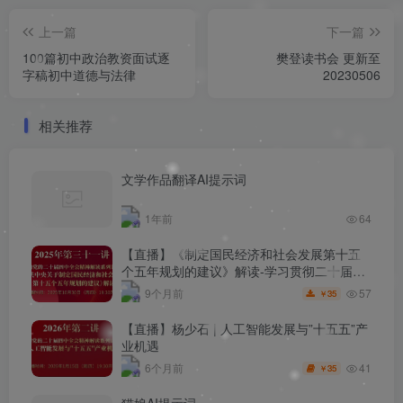
上一篇
下一篇
100篇初中政治教资面试逐
樊登读书会 更新至
字稿初中道德与法律
20230506
相关推荐
文学作品翻译AI提示词
1年前
64
【直播】《制定国民经济和社会发展第十五
个五年规划的建议》解读-学习贯彻二十届四
中全会精神 刘元春 20251030
57
9个月前
35
￥
【直播】杨少石 | 人工智能发展与”十五五”产
业机遇
41
6个月前
35
￥
猫娘AI提示词