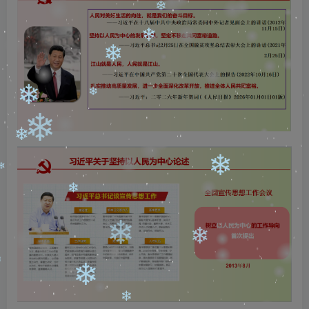
❄
❄
❄
❄
❄
❄
❄
❄
❄
❄
❄
❄
❄
❄