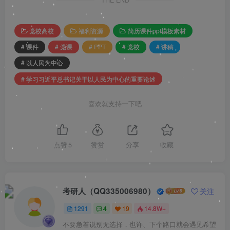
THE END
党校高校
福利资源
简历课件ppt模板素材
# 课件
# 党课
# PPT
# 党校
# 讲稿
# 以人民为中心
# 学习习近平总书记关于以人民为中心的重要论述
喜欢就支持一下吧
点赞
5
赞赏
分享
收藏
考研人（QQ335006980）
关注
1291
4
19
14.8W+
不要急着说别无选择，也许、下个路口就会遇见希望