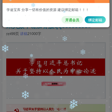
❄
注意 请看本条重要信息：
请先登录再
学途宝库 分享一切有价值的资源 建议绑定邮箱！！！
购买，购买后刷新页面即可，链接如
开通会员
绑定邮箱
果失效，请加客服qq335006980
❄
ppt99页
讲稿
21000字
❄
❄
❄
❄
❄