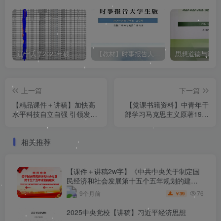
辽宁大学2023年硕士研究生拟录取名单（所有学院均包含！！！图片仅供展示）
【教材】时事报告大学生版（形式与政策）2025-2026学年度 上学期（秋季）电子版pdf
上一篇
下一篇
【精品课件＋讲稿】加快高
【党课书籍资料】中青年干
水平科技自立自强 引领发展
部学习马克思主义原著19讲
新质生产力
2024 pdf
相关推荐
【课件＋讲稿2w字】《中共中央关于制定国
民经济和社会发展第十五个五年规划的建
议》解读学习
76
9个月前
39
￥
2025中央党校【讲稿】习近平经济思想