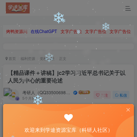
❄
❄
❄
烤鸭资源网
在线ChatGPT
文字广告位
文字广告位
文字广告位
❄
❄
❄
首页
福利资源
党校高校
正文
❄
【精品课件＋讲稿】jc2学习习近平总书记关于以
人民为中心的重要论述
❄
考研人（QQ335006980）
❄
关注
私信
❄
5个月前更新
❄
0
208
5
No matter when you start, it is important not to stop after
the start.
❄
欢迎来到学途资源宝库（科研人社区）
无论你在什么时候开始，重要的是开始之后就不要停止