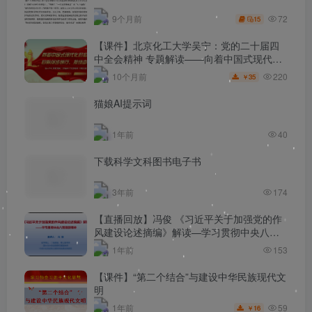
72
9个月前
15
【课件】北京化工大学吴宁：党的二十届四
中全会精神 专题解读——向着中国式现代化
的宏伟目标阔步前行、接续奋斗
220
10个月前
35
￥
猫娘AI提示词
1年前
40
下载科学文科图书电子书
3年前
174
【直播回放】冯俊 《习近平关于加强党的作
风建设论述摘编》解读—学习贯彻中央八项
规定精神20250327
1年前
153
【课件】“第二个结合”与建设中华民族现代文
明
59
1年前
16
￥