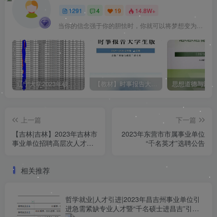
1291
4
19
14.8W+
当你的信念强于你的胆怯时，你就可以将梦想变为现实了
辽宁大学2023年硕士研究生拟录取名单（所有学院均包含！！！图片仅供展示）
【教材】时事报告大学生版（形式与政策）2025-2026学年度 上学期（秋季）电子版pdf
上一篇
下一篇
【吉林|吉林】2023年吉林市
2023年东营市市属事业单位
事业单位招聘高层次人才
“千名英才”选聘公告
424名公告4月27号截止
相关推荐
哲学就业|人才引进|2023年昌吉州事业单位引
进急需紧缺专业人才暨“千名硕士进昌吉”引才