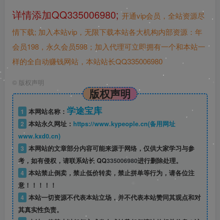
详情添加QQ335006980;
开通vip会员，全站资源尽
情下载;
加入本站vip，无限下载本站各大机构内部资源：年
会员198，永久会员598；加入代理可立即拥有一个和本站一
样的全自动赚钱网站，本站站长QQ335006980
©
版权声明
版权声明
学途宝库
1
本网站名称：
2
本站永久网址：
https://www.kypeople.cn(备用网址
www.kxd0.cn)
3
本网站的文章部分内容可能来源于网络，仅供大家学习与参
考，如有侵权，请联系站长 QQ
335006980
进行删除处理。
4
本站禁止倒卖，禁止低价转卖，禁止拼单等行为，请各位注
意！！！！！
4
本站一切资源不代表本站立场，并不代表本站赞同其观点和对
其真实性负责。