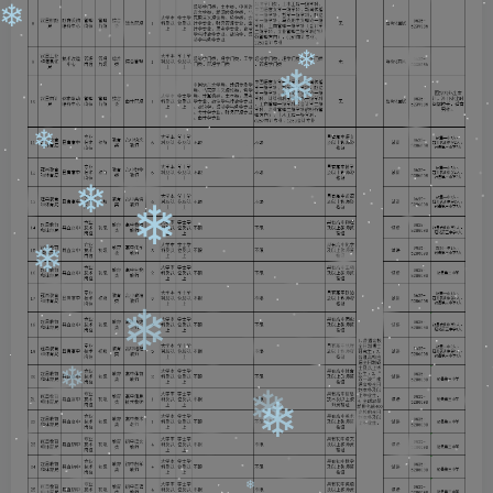
❄
❄
❄
❄
❄
❄
❄
❄
❄
❄
❄