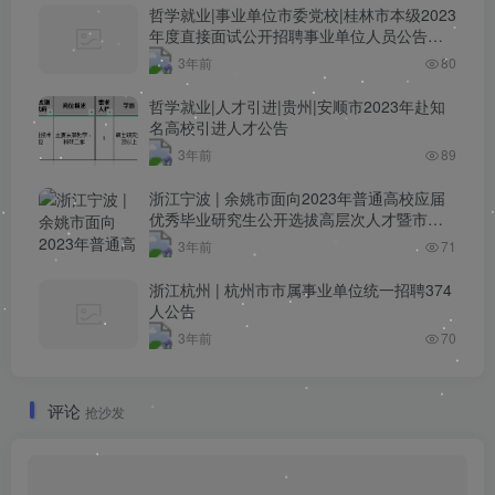
哲学就业|事业单位市委党校|桂林市本级2023
年度直接面试公开招聘事业单位人员公告
（硕士）
3年前
80
哲学就业|人才引进|贵州|安顺市2023年赴知
名高校引进人才公告
3年前
89
浙江宁波 | 余姚市面向2023年普通高校应届
优秀毕业研究生公开选拔高层次人才暨市委
管理干部培养人选30人公告
3年前
71
浙江杭州 | 杭州市市属事业单位统一招聘374
人公告
3年前
70
评论
抢沙发