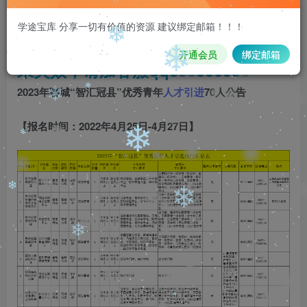
注意 请看本条重要信息：
请先登录再
❄
学途宝库 分享一切有价值的资源 建议绑定邮箱！！！
购买，购买后刷新页面即可，链接如
开通会员
绑定邮箱
❄
果失效，请加客服qq335006980
❄
❄
2023年聊城“智汇冠县”优秀青年
人才引进
70人公告
❄
【报名时间：2022年4月25日-4月27日】
❄
❄
❄
❄
❄
❄
❄