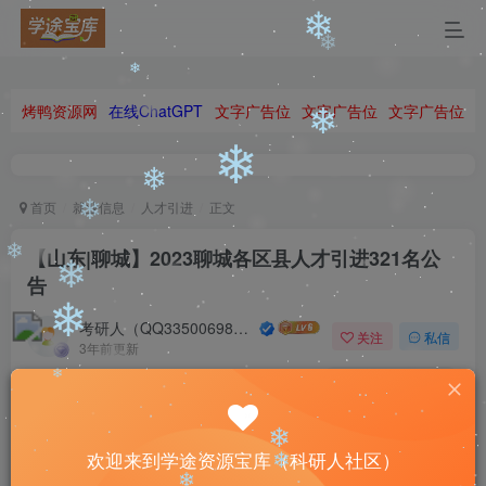
❄
❄
烤鸭资源网
在线ChatGPT
文字广告位
文字广告位
文字广告位
❄
❄
❄
首页
就业信息
人才引进
正文
❄
❄
【山东|聊城】2023聊城各区县人才引进321名公
❄
告
❄
考研人（QQ335006980）
关注
私信
❄
3年前更新
0
125
11
❄
❄
Put your heart, mind, and soul into even your smallest
acts. This is the secret of success.
❄
欢迎来到学途资源宝库（科研人社区）
即便是再微小不过的事情，你也要用心去做。这就是成功的秘密