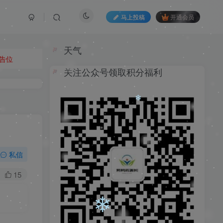
❄
马上投稿
开通会员
天气
告位
关注公众号领取积分福利
私信
15
❄