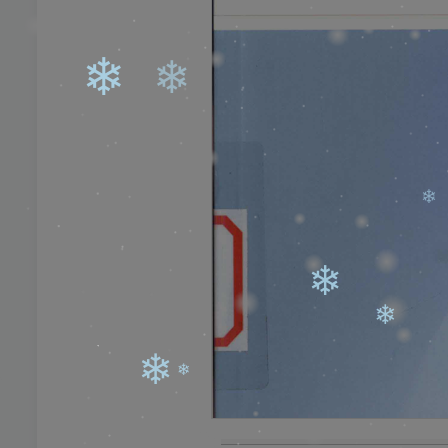
❄
❄
❄
❄