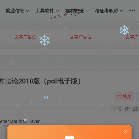
就业信息
工具软件
福利资源
考证考职称
❄
❄
文字广告位
文字广告位
文字广
论2018版（pdf电子版）
❄
❄
关注
2
128
etter late than never.
只要开始，虽晚不迟