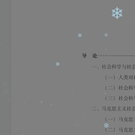
❄
❄
❄
❄
❄
❄
❄
❄