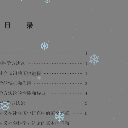
❄
❄
❄
❄
❄
❄
❄