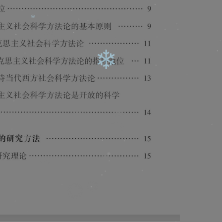
❄
❄
❄
❄