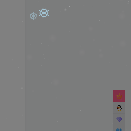
❄
❄
❄
❄
❄