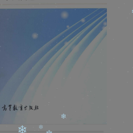
❄
❄
❄
❄