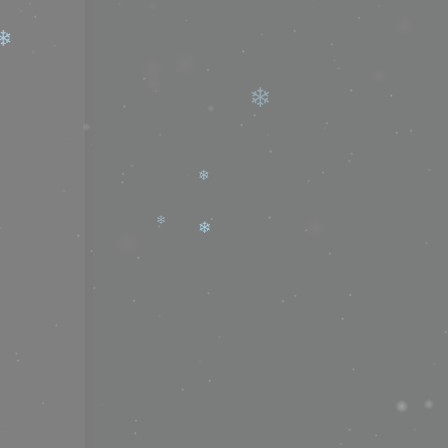
❄
❄
❄
❄
❄