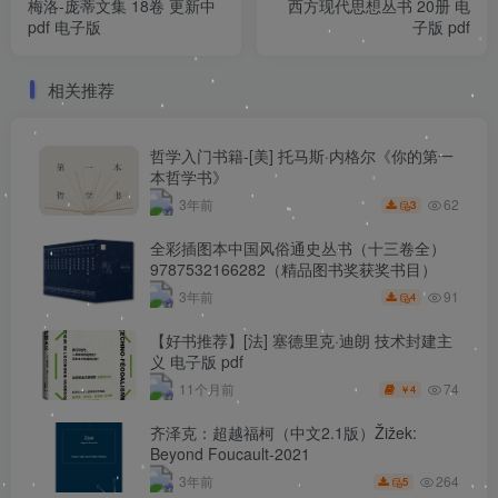
梅洛-庞蒂文集 18卷 更新中
西方现代思想丛书 20册 电
pdf 电子版
子版 pdf
相关推荐
哲学入门书籍-[美] 托马斯·内格尔《你的第一
本哲学书》
62
3年前
3
全彩插图本中国风俗通史丛书（十三卷全）
9787532166282（精品图书奖获奖书目）
91
3年前
4
【好书推荐】[法] 塞德里克·迪朗 技术封建主
义 电子版 pdf
74
11个月前
4
￥
齐泽克：超越福柯（中文2.1版）Žižek:
Beyond Foucault-2021
264
3年前
5