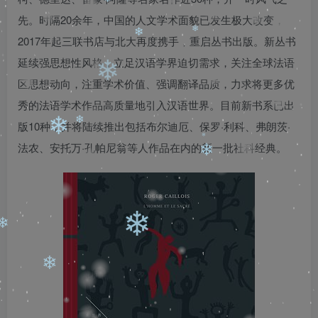
先。时隔20余年，中国的人文学术面貌已发生极大改变，
❄
2017年起三联书店与北大再度携手，重启丛书出版。新丛书
❄
❄
❄
延续强思想性风格，立足汉语学界迫切需求，关注全球法语
❄
区思想动向，注重学术价值、强调翻译品质，力求将更多优
秀的法语学术作品高质量地引入汉语世界。目前新书系已出
❄
版10种，并将陆续推出包括布尔迪厄、保罗·利科、弗朗茨·
❄
法农、安托万·孔帕尼翁等人作品在内的新一批社科经典。
❄
❄
❄
❄
❄
❄