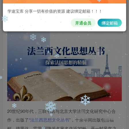
购买，购买后刷新页面即可，链接如
❄
学途宝库 分享一切有价值的资源 建议绑定邮箱！！！
果失效，请加客服qq335006980
❄
开通会员
绑定邮箱
❄
❄
❄
❄
❄
❄
❄
❄
20世纪90年代，三联书店与北京大学法国文化研究中心合
作，出版了“
法兰西思想文化丛书
”，十余年间出版包括福
柯、德里达、雷蒙·阿隆等名家名作近30种，开一时风气之