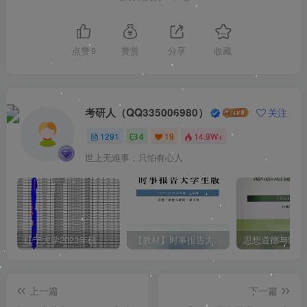
点赞
9
赞赏
分享
收藏
考研人（QQ335006980）
关注
1291
4
19
14.9W+
世上无难事，只怕有心人
辽宁大学2023年硕士研究生拟录取名单（所有学院均包含！！！图片仅供展示）
【教材】时事报告大学生版（形式与政策）2025-2026学年度 上学期（秋季）电子版pdf
上一篇
下一篇