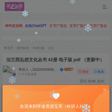
❄
烤鸭资源网
在线ChatGPT
文字广告位
文字广告位
文字广告位
❄
❄
首页
图书标准
书单合集
正文
❄
法兰西思想文化丛书 42册 电子版 pdf （更新中）
❄
考研人（QQ335006980）
关注
私信
❄
11个月前更新
❄
0
83
9
Little compliments mean so much to me sometimes.
有时候，一点微不足道的肯定，对我却意义非凡
欢迎来到学途资源宝库（科研人社区）
注意 请看本条重要信息：
请先登录再
❄