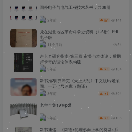
国外电子与电气工程技术丛书，共38册
141
2年前
6
党在湖北地区革命斗争史资料（1-6册）Pdf
电子版
11个月前
54
卢卡奇研究指南-第三卷 审美与本体论：后期
卢卡奇的理论体系构建
104
3年前
6
￥
新书推荐|齐泽克《天上大乱》中文版by老顽
固、一五七号冰库（翻译）
304
3年前
6
￥
老舍全集19卷pdf
136
2年前
3
￥
新书速递 | 《康德<伦理形而上学的奠基>系