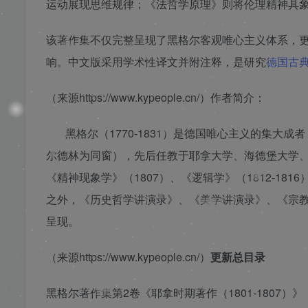
运动展现思维规律；《法哲学原理》则将伦理精神具
该著作集不仅完整呈现了黑格尔客观唯心主义体系，
❄
❄
响。中文版采用学术性译文并附注释，是研究
德国古
（来源https://www.kypeople.cn/）作者简介：
❄
黑格尔（1770-1831）是德国唯心主义的集大
尔德林为同窗），先后任教于耶拿大学、海德堡大学、
《精神现象学》（1807）、《逻辑学》（1812-18
之外，《历史哲学讲演录》、《美学讲演录》、《宗
呈现。
（来源https://www.kypeople.cn/）
更新总目录
黑格尔著作集第2卷《耶拿时期著作（1801-1807）》