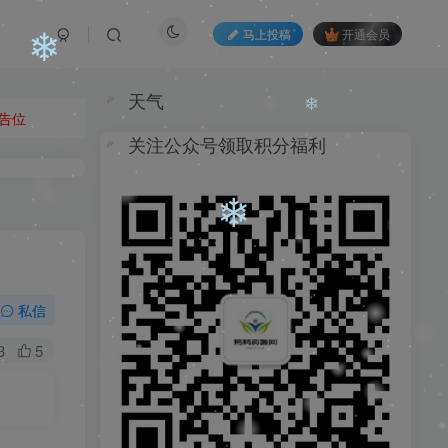
马上投稿
开通会员
❄
天气
告位
关注公众号领取积分福利
❄
❄
私信
3
5
❄