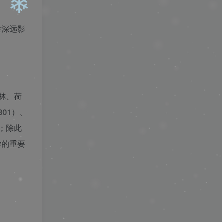
生深远影
❄
林、荷
❄
01）、
）；除此
学的重要