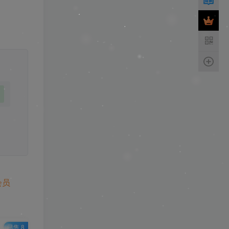
会员
已售 8