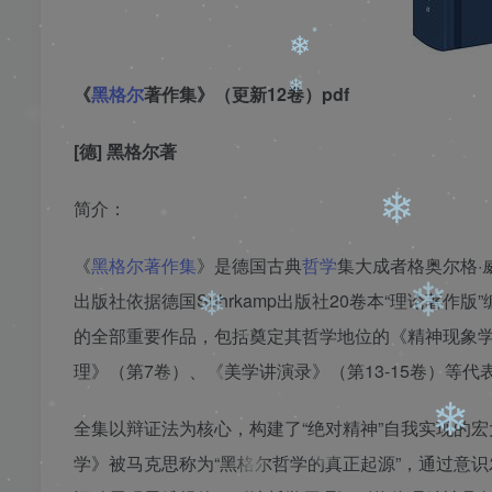
❄
❄
《
黑格尔
著作集》（更新12卷）pdf
❄
[德] 黑格尔著
简介：
《
黑格尔著作集
》是德国古典
哲学
集大成者格奥尔格·威
出版社依据德国Suhrkamp出版社20卷本“理论著
❄
❄
的全部重要作品，包括奠定其哲学地位的《精神现象学
❄
理》（第7卷）、《美学讲演录》（第13-15卷）等代
全集以辩证法为核心，构建了“绝对精神”自我实现的
学》被马克思称为“黑格尔哲学的真正起源”，通过意识
❄