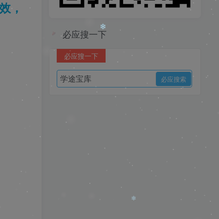
❄
效，
必应搜一下
必应搜一下
❄