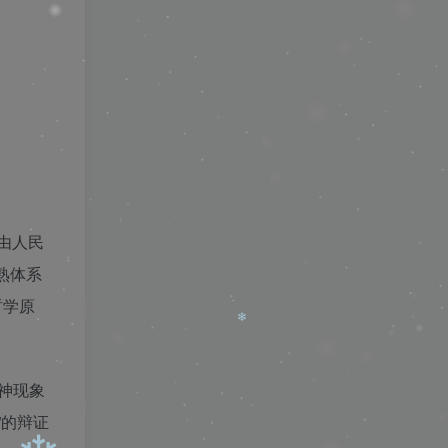
❄
版由人民
熟体系
哲学原
神现象
”的辩证