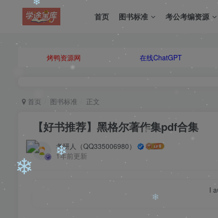
首页
图书标准
考公考编资源
烤鸭资源网
在线ChatGPT
❄
首页
图书标准
正文
❄
【好书推荐】黑格尔著作集pdf合集
考研人（QQ335006980）
1年前更新
I 