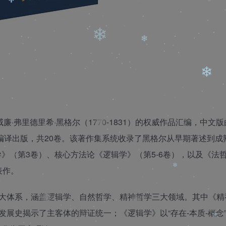
❄
❄
❄
❄
❄
廉·弗里德里希·黑格尔（1770-1831）的权威作品汇编，中文
作版”编译出版，共20卷。该著作集系统收录了黑格尔从早期著述到成
❄
》（第3卷）、核心方法论《逻辑学》（第5-6卷），以及《法
❄
表作。
❄
宏大体系，涵盖逻辑学、自然哲学、精神哲学三大领域。其中《精
发展史揭示了主客体的辩证统一；《逻辑学》以“存在-本质-概念