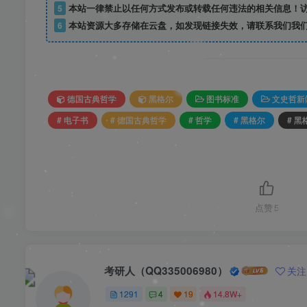
5
本站一律禁止以任何方式发布或转载任何违法的相关信息！
6
本站资源大多存储在云盘，如发现链接失效，请联系我们我
德国古典哲学
黑格尔
图书标准
文史哲新
# 电子书
# 德国古典哲学
# 哲学
# 黑格尔
# 
点赞
5
考研人（QQ335006980）
关注
1291
4
19
14.8W+