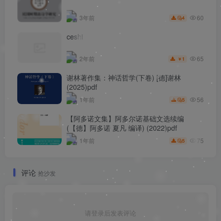
60
3年前
4
ceshi
65
2年前
1
￥
谢林著作集：神话哲学(下卷) [德]谢林
(2025)pdf
56
1年前
5
【阿多诺文集】阿多尔诺基础文选续编
(【德】阿多诺 夏凡 编译) (2022)pdf
75
1年前
5
评论
抢沙发
请登录后发表评论