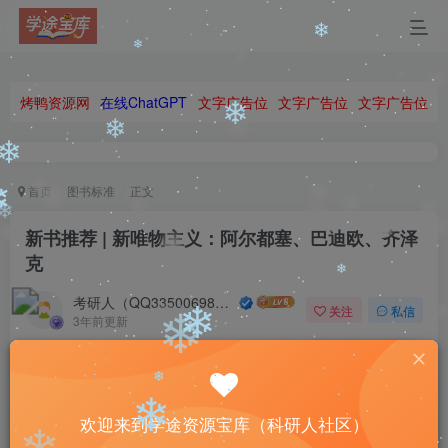
❄
烤鸭资源网
在线ChatGPT
文字广告位
文字广告位
文字广告位
❄
❄
❄
首页
图书标准
正文
❄
新书推荐 | 新唯物主义：阿尔都塞、巴迪欧、齐泽
❄
❄
克
❄
考研人（QQ335006980）
关注
私信
3年前更新
❄
0
88
11
Those who fly solo have the strongest wings.
❄
那些单独飞翔的人拥有最强大的翅膀
❄
❄
欢迎来到学途资源宝库（科研人社区）