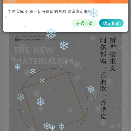
注意 请看本条重要信息：
请先登录再
学途宝库 分享一切有价值的资源 建议绑定邮箱！！！
购买，购买后刷新页面即可，链接如
❄
❄
果失效，请加客服qq335006980
开通会员
绑定邮箱
❄
❄
❄
❄
❄
❄
❄
❄
❄