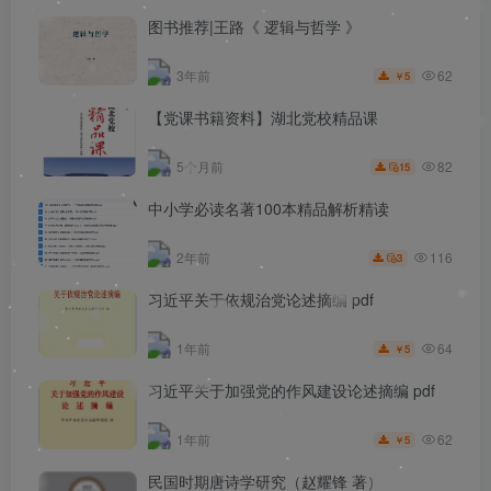
图书推荐|王路《 逻辑与哲学 》
62
3年前
5
￥
【党课书籍资料】湖北党校精品课
82
5个月前
15
中小学必读名著100本精品解析精读
116
2年前
3
习近平关于依规治党论述摘编 pdf
64
1年前
5
￥
习近平关于加强党的作风建设论述摘编 pdf
62
1年前
5
￥
民国时期唐诗学研究（赵耀锋 著）