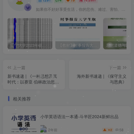
如果你不好好享受生活，你的悲伤、难过、害怕、羞愧和内疚会代替你享受
辽宁大学2023年硕士研究生拟录取名单（所有学院均包含！！！图片仅供展示）
【教材】时事报告大学生版（形式与政策）2025-2026学年度 上学期（秋季）电子版pdf
上一篇
下一篇
新书速递 | 《一种思想及其
海外新书速递 | 《保守主义
时代：以赛亚·伯林政治思想
与恩典》
的演变》
相关推荐
小学英语语法一本通-斗半匠2024新鲜出品
58
2年前
2
￥