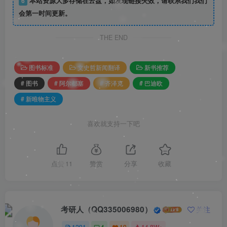
6
本站资源大多存储在云盘，如发现链接失效，请联系我们我们
会第一时间更新。
THE END
图书标准
文史哲新闻翻译
新书推荐
# 图书
# 阿尔都塞
# 齐泽克
# 巴迪欧
# 新唯物主义
喜欢就支持一下吧
点赞
11
赞赏
分享
收藏
考研人（QQ335006980）
关注
1291
4
19
14.8W+