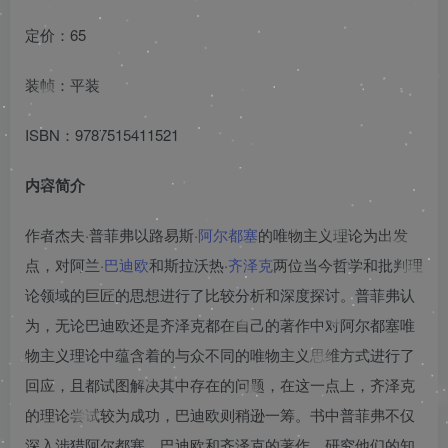
定价：65
装帧：平装
ISBN：9787515411521
内容简介
作者杰夫·普菲弗以路易斯·
阿尔都塞
的唯物主义理论为出发
点，对阿兰·
巴迪欧
和斯拉沃热·
齐泽克
两位当今哲学和批判理
论领域的巨匠的思想进行了比较分析和深度探讨。普菲弗认
为，无论巴迪欧还是齐泽克都在自己的著作中对阿尔都塞唯
物主义理论中蕴含着的与众不同的唯物主义思维方式进行了
回应，且都试图解决其中存在的问题，在这一点上，齐泽克
的理论尝试较为成功，巴迪欧则稍逊一筹。书中普菲弗不仅
深入涉猎阿尔都塞、巴迪欧和齐泽克的著作，研究他们的知