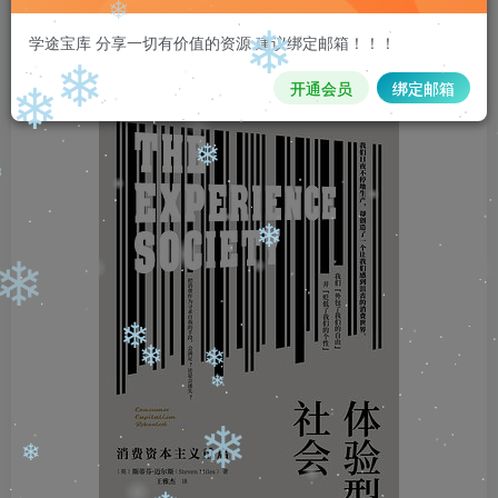
注意 请看本条重要信息：
请先登录再
学途宝库 分享一切有价值的资源 建议绑定邮箱！！！
购买，购买后刷新页面即可，链接如
❄
果失效，请加客服qq335006980
开通会员
绑定邮箱
❄
❄
❄
❄
❄
❄
❄
❄