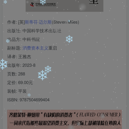
❄
❄
❄
❄
作者: [英]
斯蒂芬·迈尔斯
(Steven Miles)
❄
出版社: 中国科学技术出版社
❄
出品方: 中科书院
❄
❄
副标题:
消费资本主义
重启
译者: 王雅杰
出版年: 2023-8
❄
页数: 288
❄
定价: 69.00元
❄
❄
装帧: 平装
ISBN: 9787504699404
❄
❄
❄