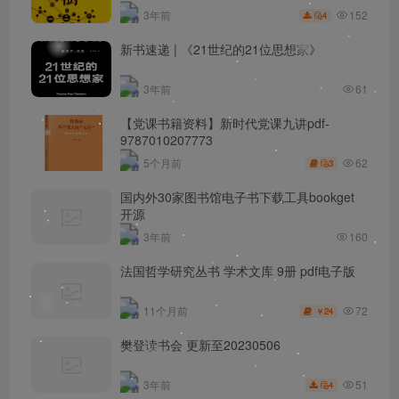
152
3年前
4
新书速递 | 《21世纪的21位思想家》
3年前
61
【党课书籍资料】新时代党课九讲pdf-
9787010207773
62
5个月前
3
国内外30家图书馆电子书下载工具bookget
开源
3年前
160
法国哲学研究丛书 学术文库 9册 pdf电子版
72
11个月前
24
￥
樊登读书会 更新至20230506
51
3年前
4