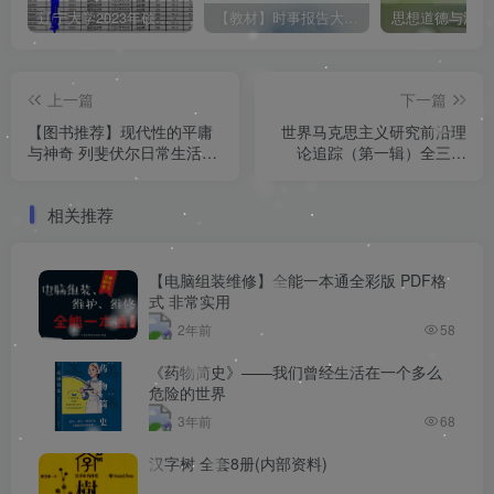
辽宁大学2023年硕士研究生拟录取名单（所有学院均包含！！！图片仅供展示）
【教材】时事报告大学生版（形式与政策）2025-2026学年度 上学期（秋季）电子版pdf
上一篇
下一篇
【图书推荐】现代性的平庸
世界马克思主义研究前沿理
与神奇 列斐伏尔日常生活批
论追踪（第一辑）全三册
判哲学的文本学解读 (刘怀
pdf
玉)2018 pdf
相关推荐
【电脑组装维修】全能一本通全彩版 PDF格
式 非常实用
2年前
58
《药物简史》——我们曾经生活在一个多么
危险的世界
3年前
68
汉字树 全套8册(内部资料)