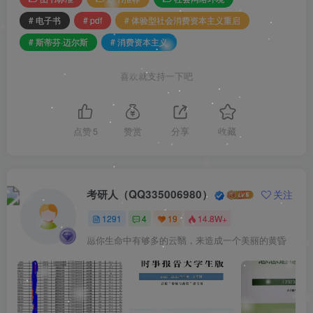
# 电子书
# pdf
# 体验型社会消费资本主义重启
# 斯蒂芬·迈尔斯
# 消费资本主义
喜欢就支持一下吧
点赞
5
赞赏
分享
收藏
考研人（QQ335006980）
关注
1291
4
19
14.8W+
愿你生命中有够多的云翳，来造成一个美丽的黄昏