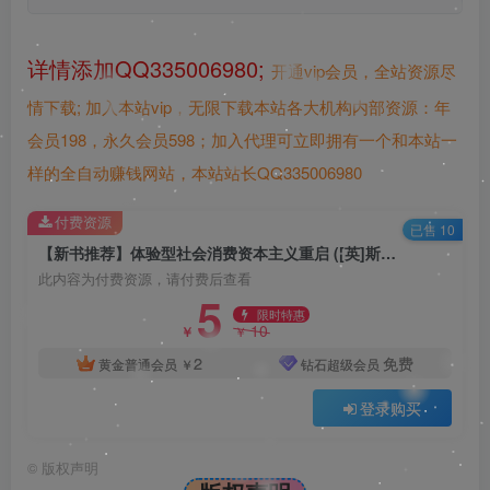
详情添加QQ335006980;
开通vip会员，全站资源尽
情下载;
加入本站vip，无限下载本站各大机构内部资源：年
会员198，永久会员598；加入代理可立即拥有一个和本站一
样的全自动赚钱网站，本站站长QQ335006980
付费资源
已售 10
【新书推荐】体验型社会消费资本主义重启 ([英]斯蒂芬·迈尔斯著,王雅杰 译)2023 pdf
此内容为付费资源，请付费后查看
5
限时特惠
10
￥
￥
2
免费
黄金普通会员
￥
钻石超级会员
登录购买
©
版权声明