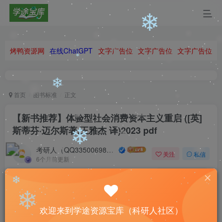
❄
❄
❄
❄
烤鸭资源网
在线ChatGPT
文字广告位
文字广告位
文字广告位
❄
❄
首页
图书标准
正文
【新书推荐】体验型社会消费资本主义重启 ([英]
斯蒂芬·迈尔斯著,王雅杰 译)2023 pdf
❄
考研人（QQ335006980）
❄
关注
私信
6个月前更新
0
54
5
Sometimes you have to be your own hero.
❄
有时候必须做自己的英雄
欢迎来到学途资源宝库（科研人社区）