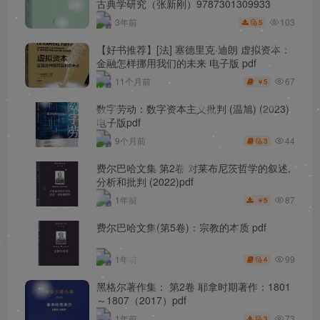
古典学研究（张新刚）9787301309933
103
3年前
5
【好书推荐】[法] 塞德里克·迪朗 虚拟资本：
金融怎样挪用我们的未来 电子版 pdf
67
11个月前
5
￥
数字劳动：数字资本主义批判 (温旭) (2023)
电子版pdf
44
9个月前
3
费尔巴哈文集 第2卷 对莱布尼茨哲学的叙述,
分析和批判 (2022)pdf
87
1年前
5
￥
费尔巴哈文集(第5卷)：宗教的本质 pdf
99
1年前
4
黑格尔著作集： 第2卷 耶拿时期著作：1801
～1807（2017）pdf
73
1年前
3