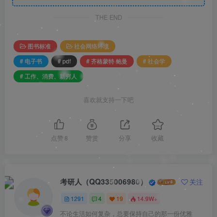
THE END
图书标准
社会网络环境
# 电子书
# pdf
# 齐格蒙特·鲍曼
# 社会学
# 工作、消费、新穷人
喜欢就支持一下吧
点赞
8
赞赏
分享
收藏
考研人（QQ335006980）
关注
1291
4
19
14.9W+
不论生活如何复杂，总要保持自己的那一份优雅