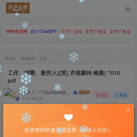
❄
❄
❄
烤鸭资源网
在线ChatGPT
文字广告位
文字广告位
文字广告位
❄
❄
首页
图书标准
正文
❄
工作、消费、新穷人([英] 齐格蒙特·鲍曼) 2010
❄
pdf
❄
考研人（QQ335006980）
关注
私信
6个月前更新
❄
0
63
8
❄
When your faith is stronger than your fears, you can make
❄
❄
your dreams happen.
欢迎来到学途资源宝库（科研人社区）
❄
当你的信念强于你的胆怯时，你就可以将梦想变为现实了