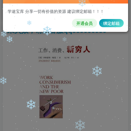
注意 请看本条重要信息：
❄
请先登录再
学途宝库 分享一切有价值的资源 建议绑定邮箱！！！
❄
购买，购买后刷新页面即可，链接如
开通会员
绑定邮箱
❄
果失效，请加客服qq335006980
❄
❄
❄
❄
❄
❄
❄
❄
❄