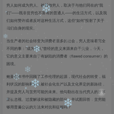
❄
穷人如何成为穷人、被看做穷人，取决于与他们同在的“我
们”——既非贫穷也不富有的普通人——的生活方式，以及我
❄
们如何赞许或者反对这种生活方式，这些“如何”投射了关于
我们自身的现实。
❄
当生产者的社会转变为消费者居多的社会，穷人意味着完全
❄
不同的事：“成为穷人”曾经的意义来源来自于失业，今天，
❄
它的意义主要来自于有缺陷的消费者（flawed consumer）的
困境。
❄
鲍曼在本书中回顾了工作伦理的起源，现代社会的转变，福
❄
❄
利状况的影响和穷人被社会化生产以及文化界定的新路径，
并提及穷人与贫穷可能的未来。他勾勒出在当代穷人的故事
里被忽视、过度解读和被隐藏的部分，并试图回答：贫穷能
❄
❄
够用普遍公认的方法来对抗和征服吗？