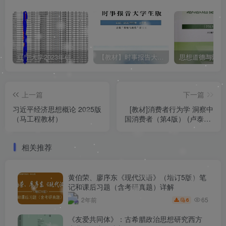
辽宁大学2023年硕士研究生拟录取名单（所有学院均包含！！！图片仅供展示）
【教材】时事报告大学生版（形式与政策）2025-2026学年度 上学期（秋季）电子版pdf
上一篇
下一篇
习近平经济思想概论 2025版
[教材]消费者行为学 洞察中
（马工程教材）
国消费者（第4版） (卢泰宏)
2021 pdf
相关推荐
黄伯荣、廖序东《现代汉语》（增订5版）笔
记和课后习题（含考研真题）详解
65
2年前
6
《友爱共同体》：古希腊政治思想研究西方