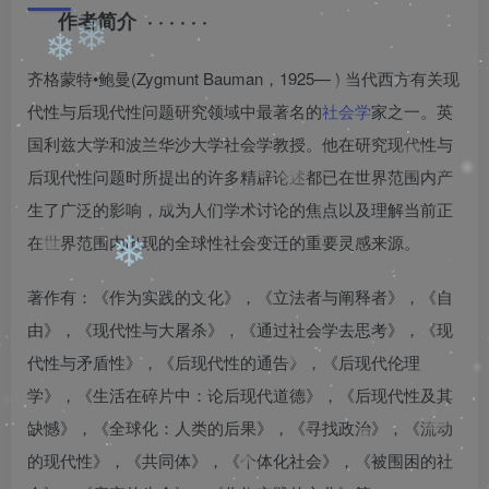
❄
作者简介 · · · · · ·
❄
❄
❄
齐格蒙特•鲍曼(Zygmunt Bauman，1925— ) 当代西方有关现
代性与后现代性问题研究领域中最著名的
社会学
家之一。英
❄
国利兹大学和波兰华沙大学社会学教授。他在研究现代性与
❄
❄
后现代性问题时所提出的许多精辟论述都已在世界范围内产
生了广泛的影响，成为人们学术讨论的焦点以及理解当前正
在世界范围内出现的全球性社会变迁的重要灵感来源。
著作有：《作为实践的文化》，《立法者与阐释者》，《自
由》，《现代性与大屠杀》，《通过社会学去思考》，《现
代性与矛盾性》，《后现代性的通告》，《后现代伦理
❄
学》，《生活在碎片中：论后现代道德》，《后现代性及其
缺憾》，《全球化：人类的后果》，《寻找政治》，《流动
的现代性》，《共同体》，《个体化社会》，《被围困的社