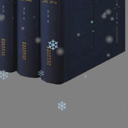
❄
❄
❄
❄
❄