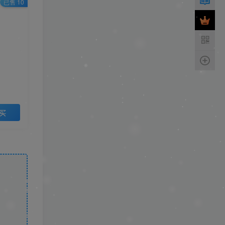
已售 10
买