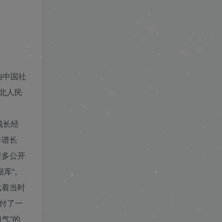
❄
❄
由中国社
北人民
成长经
年谱长
诸多公开
库”。
载着当时
付了一
气”的