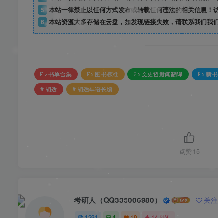
5
本站一律禁止以任何方式发布或转载任何违法的相关信息！
6
本站资源大多存储在云盘，如发现链接失效，请联系我们我
书单合集
图书标准
文史哲新闻翻译
新书
# 胡适
# 胡适年谱长编
点赞
15
考研人（QQ335006980）
关注
1291
4
19
14.8W+