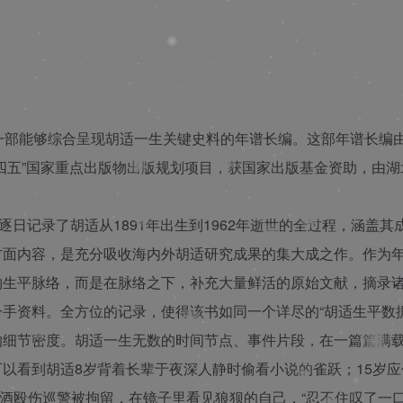
❄
❄
❄
一部能够综合呈现胡适一生关键史料的年谱长编。这部年谱长编
❄
四五”国家重点出版物出版规划项目，获国家出版基金资助，由湖
记录了胡适从1891年出生到1962年逝世的全过程，涵盖其
方面内容，是充分吸收海内外胡适研究成果的集大成之作。作为
物生平脉络，而是在脉络之下，补充大量鲜活的原始文献，摘录
手资料。全方位的记录，使得该书如同一个详尽的“胡适生平数据
细节密度。胡适一生无数的时间节点、事件片段，在一篇篇满
以看到胡适8岁背着长辈于夜深人静时偷看小说的雀跃；15岁应
醉酒殴伤巡警被拘留，在镜子里看见狼狈的自己，“忍不住叹了一口