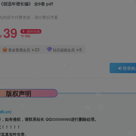
《胡适年谱长编》 全9卷 pdf
此内容为付费资源，请付费后查看
39
限时特惠
99
￥
￥
23
8
黄金普通会员
￥
钻石超级会员
￥
登录购
版权声明
0.cn)
，如有侵权，请联系站长 QQ
335006980
进行删除处理。
意！！！！！
对其真实性负责。