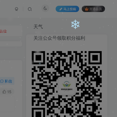
马上投稿
开通会员
❄
天气
告位
关注公众号领取积分福利
❄
私信
❄
15