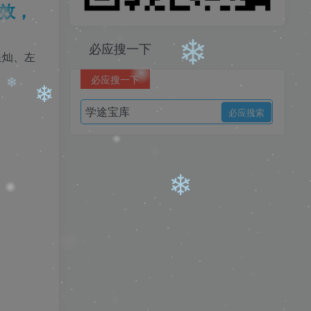
效，
❄
必应搜一下
星灿、左
必应搜一下
❄
❄
❄