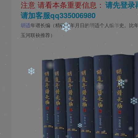
注意 请看本条重要信息：
请先登录
请加客服qq335006980
胡适
年谱长编（精确到年月日的胡适个人编年史。比
❄
玉河联袂推荐）
❄
❄
❄
❄
❄
❄