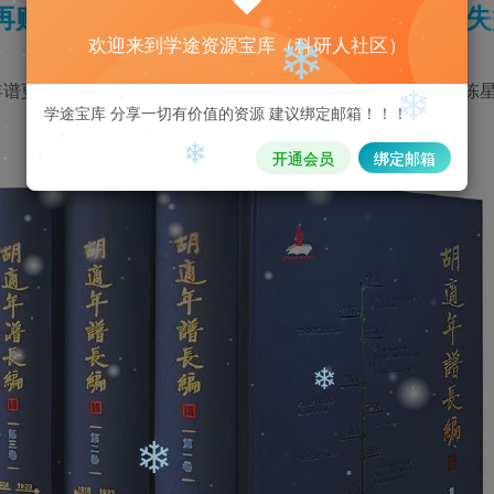
再购买，购买后刷新页面即可，链接如果失
欢迎来到学途资源宝库（科研人社区）
年谱更详，比传记更真。金冲及、耿云志、周质平、罗平汉、陈
❄
学途宝库 分享一切有价值的资源 建议绑定邮箱！！！
开通会员
绑定邮箱
❄
❄
❄