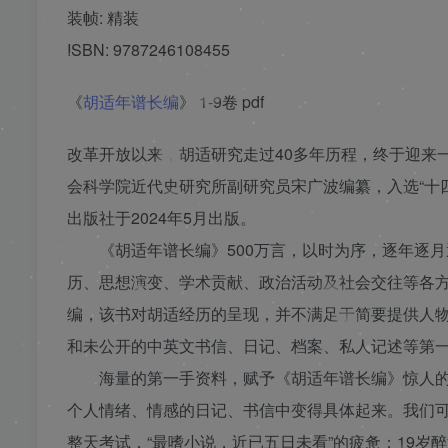
装帧: 精装
ISBN: 9787246108455
❄
《
胡适年谱长编
》 1-9卷 pdf
改革开放以来，胡适研究走过40多年历程，终于迎来
会科学院近代史研究所副研究员宋广波编纂，入选“十
出版社于2024年5月出版。
《胡适年谱长编》500万言，以时为序，逐年逐月逐日
历、思想演变、学术贡献、政治活动及社会交往等各
编，该书对胡适经历的呈现，并不满足于简要提供人
和未公开的中英文书信、日记、档案、私人记述等第一
海量的第一手资料，赋予《胡适年谱长编》惊人的
个人情绪、情感的日记、书信中变得具体起来。我们可
整天考试，“最嗜小说，近已五日未看”的疲惫；19岁