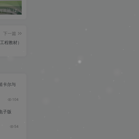
思想道德与法治（2023年版）（最新版）pdf
2024党校面试资料之试讲稿（逐字稿）（需登录购买）
2024国考省考申论作文《人民日报人民时评范文精讲400篇》更新至2023年11月
下一篇
马工程教材）
笛卡尔与
104
f电子版
54