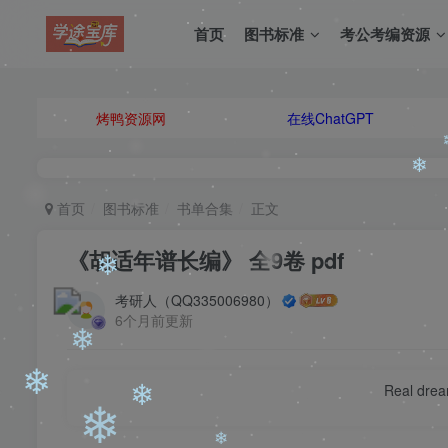
首页
图书标准
考公考编资源
烤鸭资源网
在线ChatGPT
❄
首页
图书标准
书单合集
正文
《胡适年谱长编》 全9卷 pdf
考研人（QQ335006980）
6个月前更新
Real dream
❄