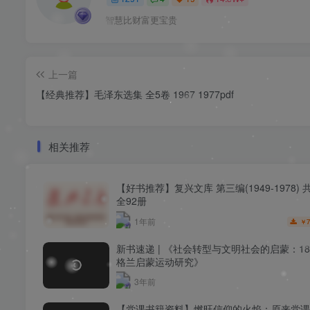
智慧比财富更宝贵
上一篇
【经典推荐】毛泽东选集 全5卷 1967 1977pdf
相关推荐
【好书推荐】复兴文库 第三编(1949-1978) 
全92册
1年前
7
￥
新书速递 | 《社会转型与文明社会的启蒙：1
格兰启蒙运动研究》
3年前
【党课书籍资料】燃旺信仰的火焰：原来党课