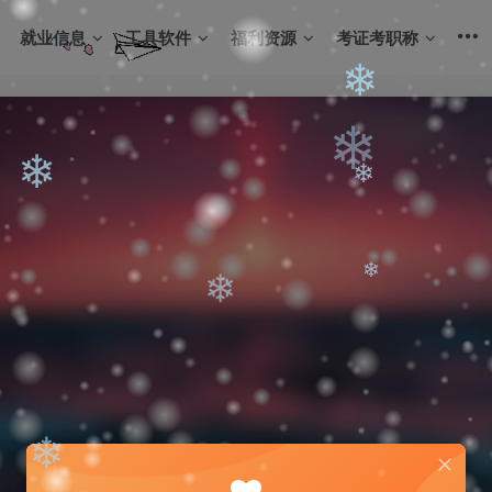
❄
就业信息
工具软件
福利资源
考证考职称
❄
❄
❄
❄
❄
❄
❄