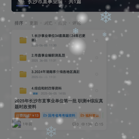
长沙市直事业编
共1篇
排序
更新
浏览
点赞
评论
❄
❄
❄
❄
2025年长沙市直事业单位第一批 职测➕综应真
题时政资料
付费阅读
13
国考省考考编资料
福利资源
考公考编资源
￥
1年前
0
136
15
❄