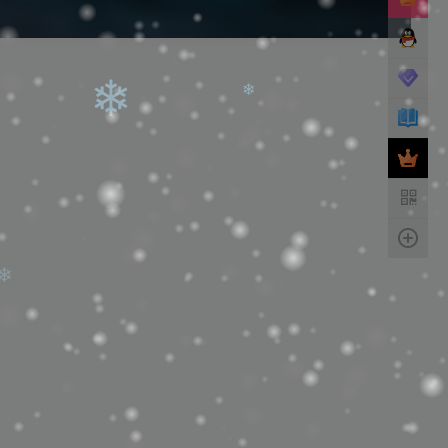
❄
❄
❄