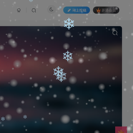
❄
马上投稿
开通会员
❄
❄
❄
❄
❄
❄