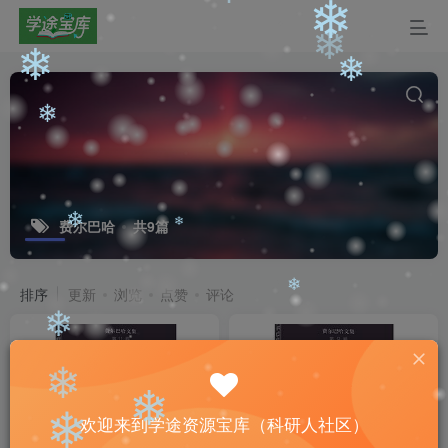
❄
❄
❄
❄
❄
❄
❄
费尔巴哈
共9篇
❄
❄
排序
更新
浏览
点赞
评论
❄
❄
❄
欢迎来到学途资源宝库（科研人社区）