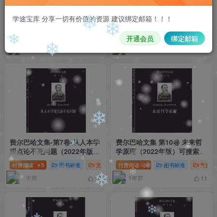
❄
❄
费尔巴哈文集-第11卷-哲学短
费尔巴哈文集-第9卷-幸福论
学途宝库 分享一切有价值的资源 建议绑定邮箱！！！
篇集2022年版_可搜索pdf
（2022年版）_可搜索pdf
付费资源
4
图书标准
文史哲新闻翻译
付费资源
德国古典哲学
4
图书标准
费尔巴哈
文史
￥
开通会员
绑定邮箱
❄
❄
1年前
1年前
15
13
❄
❄
❄
❄
❄
费尔巴哈文集-第7卷-从人本学
费尔巴哈文集 第10卷 未来哲
观点论不死问题（2022年版）
学原理（2022年版）可搜索
_可搜索pdf
pdf
付费阅读
5
图书标准
文史哲新闻翻译
付费阅读
4
德国古典哲学
图书标准
费尔巴哈
文史哲
￥
❄
1年前
1年前
10
11
❄
❄
❄