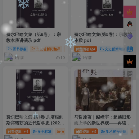
❄
❄
费尔巴哈文集（第6卷）：宗
费尔巴哈文集(第5卷)：宗教的
教本质讲演录 pdf
本质 pdf
图书标准
文史哲新闻翻译
德国古典哲学
付费阅读
4
费尔巴哈
文史哲新闻翻译
❄
1年前
1年前
10
9
❄
费尔巴哈文集 第1卷 从培根到
马哲原著｜臧峰宇：超越旧形
❄
斯宾诺莎的近代哲学史 (2022
而上学的新世界观——再读
年版)可搜索pdf
《路德维希·费尔巴哈和德国古
❄
付费资源
4
图书标准
文史哲新闻翻译
付费资源
5
德国古典哲学
学术报告讲座
￥
￥
典哲学的终结》20230316