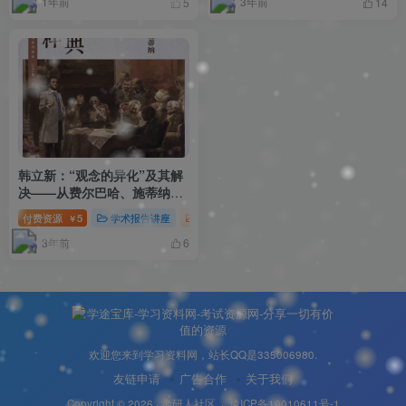
1年前
3年前
5
14
❄
韩立新：“观念的异化”及其解
决——从费尔巴哈、施蒂纳到
马克思｜经典与阐释：马克思
付费资源
5
学术报告讲座
讲座报告
￥
主义哲学原著研读系列讲座第
3年前
一季
6
欢迎您来到学习资料网，站长QQ是335006980.
友链申请
广告合作
关于我们
Copyright © 2026 ·
考研人社区
·
豫ICP备19010611号-1