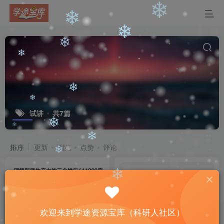
❄
❄
❄
❄
❄
❄
❄
❄
❄
试讲
共7篇
❄
❄
排序
更新
浏览
点赞
评论
❄
❄
❄
❄
欢迎来到学途资源宝库（科研人社区）