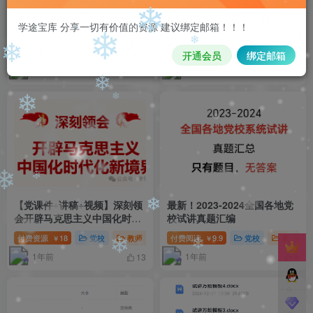
【课件+逐字稿】理解新质生
【微党课讲稿】逐字稿：中央
学途宝库 分享一切有价值的资源 建议绑定邮箱！！！
产力的三个维度
八项规定何以成为徙木立信之
❄
举
付费阅读
15
党校
教师
福利资源
付费阅读
9
党校
福利资源
￥
￥
开通会员
绑定邮箱
❄
❄
1年前
1年前
13
13
❄
❄
❄
❄
❄
❄
【党课件+讲稿+视频】深刻领
最新！2023-2024全国各地党
❄
会开辟马克思主义中国化时代
校试讲真题汇编
化新境界
❄
付费资源
18
党校
教师
福利资源
付费阅读
9.9
党校
简历课件
￥
￥
1年前
1年前
13
9
❄
❄