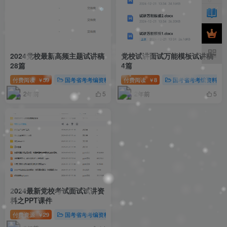
❄
2024党校最新高频主题试讲稿
党校试讲面试万能模板试讲稿
28篇
4篇
付费阅读
59
国考省考考编资料
付费阅读
福利资源
8
考公考编资源
国考省考考编资料
￥
￥
2年前
2年前
5
5
2024最新党校考试面试试讲资
料之PPT课件
付费资源
29
国考省考考编资料
简历课件ppt模板素材
考公考编资
￥