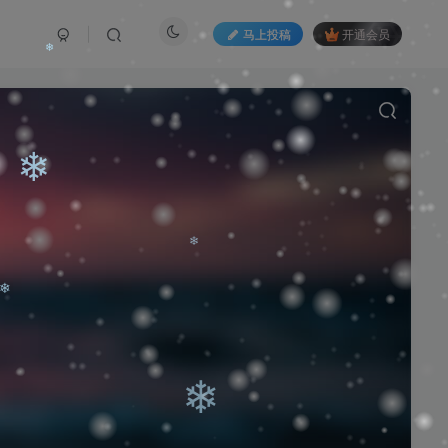
❄
马上投稿
开通会员
❄
❄
❄
❄
❄