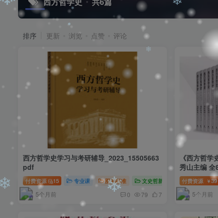
西方哲学史
共6篇
❄
❄
❄
排序
更新
浏览
点赞
评论
❄
❄
❄
西方哲学史学习与考研辅导_2023_15505663
《西方哲学史
pdf
秀山主编 全8
付费资源
15
专业课
图书标准
文史哲新闻翻译
付费资源
39
￥
5个月前
5个月前
0
79
7