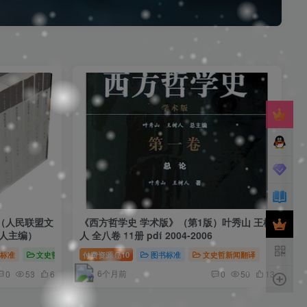
❄
（人民联盟文
《西方哲学史 学术版》（第1版）叶秀山 王树
树人主编）
人 全八卷 11册 pdf 2004-2006
标准
文史哲新闻翻译
付费资源
10
图书标准
文史哲新闻翻译
6个月前
0
58
6
0
50
13