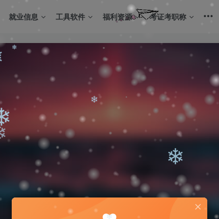
就业信息
工具软件
福利资源
考证考职称
❄
❄
❄
❄
❄
❄
❄