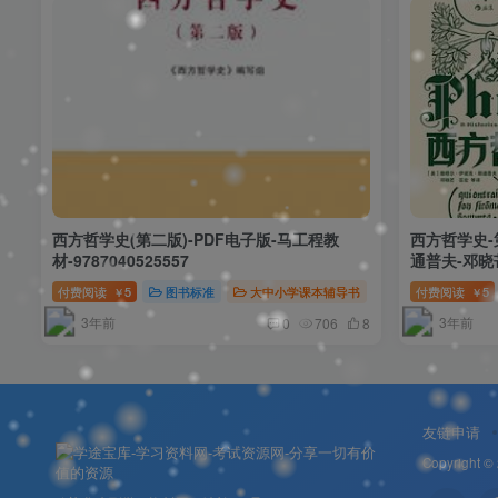
❄
❄
西方哲学史(第二版)-PDF电子版-马工程教
西方哲学史-第
材-9787040525557
通普夫-邓晓芒-
付费阅读
5
图书标准
大中小学课本辅导书
文史哲新闻翻译
付费阅读
5
￥
￥
3年前
3年前
0
706
8
友链申请
Copyright ©