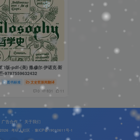
❄
❄
9版-pdf-(美) 撒穆尔·伊诺克·斯
9787559632432
图书标准
文史哲新闻翻译
0
831
11
广告合作
关于我们
 2026 ·
考研人社区
·
豫ICP备19010611号-1