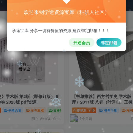
欢迎来到学途资源宝库（科研人社区）
❄
学途宝库 分享一切有价值的资源 建议绑定邮箱！！！
开通会员
绑定邮箱
❄
❄
》学术版 第2版（即修订版） 叶
【书单推荐】西方哲学史 学术版
❄
卷 2023版 pdf资源
库）2011版 八卷（叶秀山、王
书单合集
图书标准
文史哲新闻翻译
付费资源
10
书单合集
图书
￥
6个月前
0
104
11
❄
❄