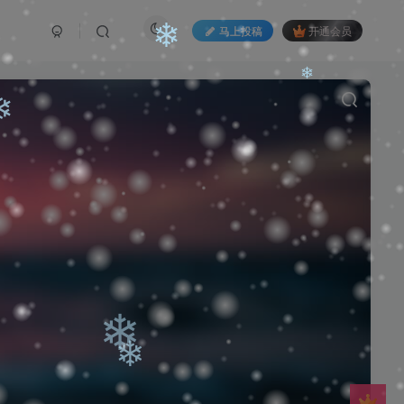
马上投稿
开通会员
❄
❄