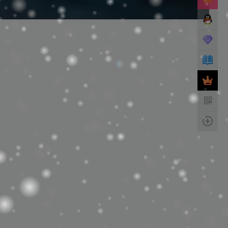
❄
❄
❄