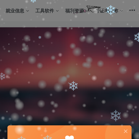
❄
就业信息
工具软件
福利资源
考证考职称
❄
❄
❄
❄
❄
❄
❄