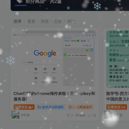
积分商品
共2篇
❄
排序
更新
浏览
点赞
评论
❄
❄
❄
ChatGPT的chrome插件来啦！无需apikey和
陈学明-西
服务器!
中国的意义20
付费资源
2
技术方法和资料
教程网课讲座
付费资源
5
3年前
3年前
0
880
16