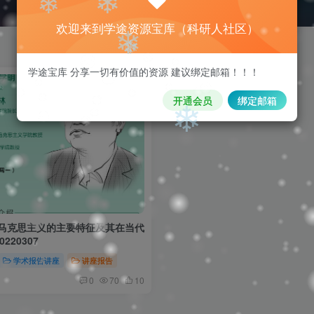
欢迎来到学途资源宝库（科研人社区）
❄
❄
学途宝库 分享一切有价值的资源 建议绑定邮箱！！！
❄
❄
开通会员
绑定邮箱
❄
方马克思主义的主要特征及其在当代
220307
学术报告讲座
讲座报告
0
70
10