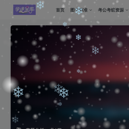
❄
首页
图书标准
考公考编资源
❄
❄
❄
❄
❄
❄
❄
❄
❄
❄