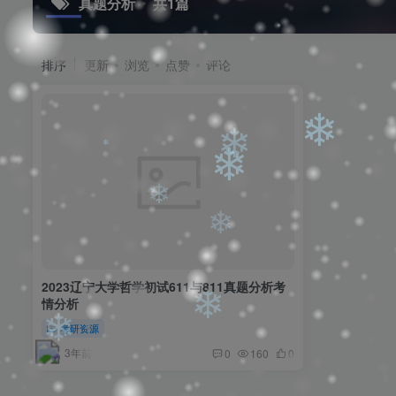
真题分析
共1篇
❄
排序
更新
浏览
点赞
评论
❄
❄
❄
❄
❄
❄
2023辽宁大学哲学初试611与811真题分析考
情分析
考研资源
❄
3年前
0
160
0
❄