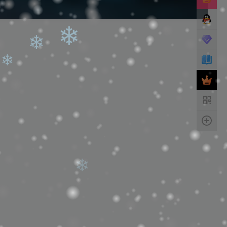
❄
❄
❄