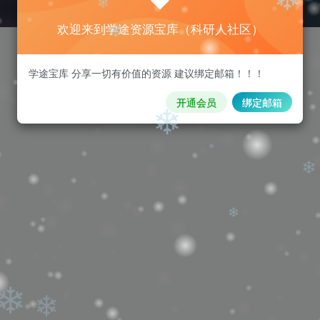
❄
欢迎来到学途资源宝库（科研人社区）
❄
❄
学途宝库 分享一切有价值的资源 建议绑定邮箱！！！
❄
开通会员
绑定邮箱
❄
❄
❄
❄
❄