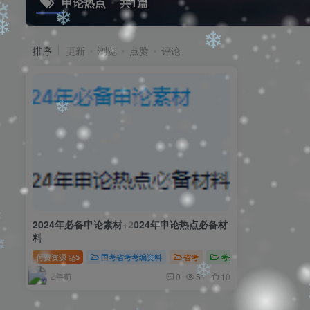
申论热点
共1篇
❄
排序
更新
浏览
点赞
评论
❄
❄
❄
❄
❄
2024年必备申论素材+2024年申论热点必备材
料
付费资源
5
国考省考考编资料
省考
考公考编资源
2年前
0
51
10