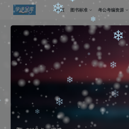
❄
❄
首页
图书标准
考公考编资源
❄
❄
❄
❄
❄
❄
❄
❄
❄
❄