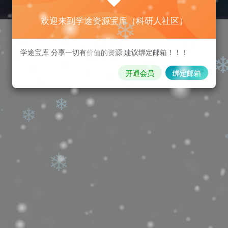
❄
欢迎来到学途资源宝库（科研人社区）
学途宝库 分享一切有价值的资源 建议绑定邮箱！！！
❄
开通会员
绑定邮箱
❄
❄
❄
❄
❄