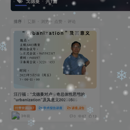
戈德曼
共1篇
❄
排序
更新
浏览
点赞
评论
❄
❄
❄
❄
❄
汪行福：“戈德曼对卢卡奇总体性思想的
“urbanization”及其意义20230505
付费资源
7
学术报告讲座
讲座报告
￥
❄
3年前
0
67
13