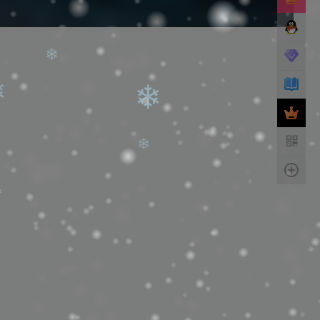
❄
❄
❄