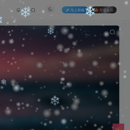
马上投稿
开通会员
❄
❄
❄
❄
❄
❄