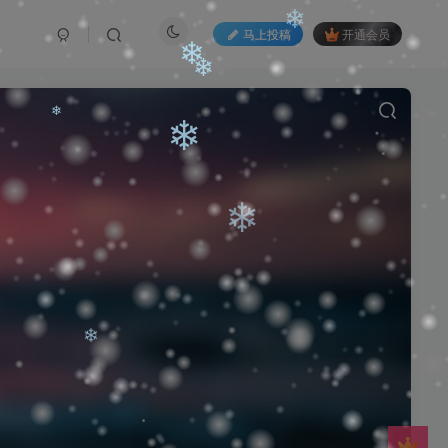
马上投稿
开通会员
❄
❄
❄
❄
❄
❄
❄