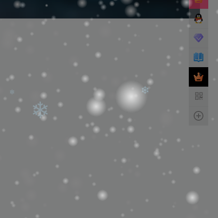
❄
❄
❄