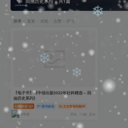
回溯历史系列
共1篇
❄
排序
更新
浏览
点赞
评论
❄
❄
❄
❄
❄
【电子书】《中信出版2022年社科精选 – 回
溯历史系列》
❄
付费资源
5
图书标准
文史哲新闻翻译
3年前
0
93
9