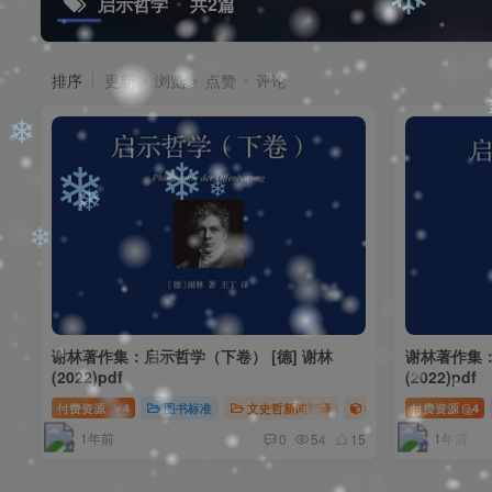
启示哲学
共2篇
❄
排序
更新
浏览
点赞
评论
❄
❄
❄
❄
❄
❄
❄
❄
谢林著作集：启示哲学（下卷） [德] 谢林
谢林著作集：
(2022)pdf
(2022)pdf
付费资源
4
图书标准
文史哲新闻翻译
德国古典哲学
付费资源
谢
4
￥
1年前
1年前
0
54
15