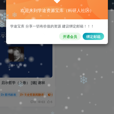
❄
欢迎来到学途资源宝库（科研人社区）
学途宝库 分享一切有价值的资源 建议绑定邮箱！！！
❄
❄
开通会员
绑定邮箱
❄
启示哲学（上卷） [德] 谢林
❄
林
图书标准
文史哲新闻翻译
德国古典哲学
谢林
❄
0
63
6