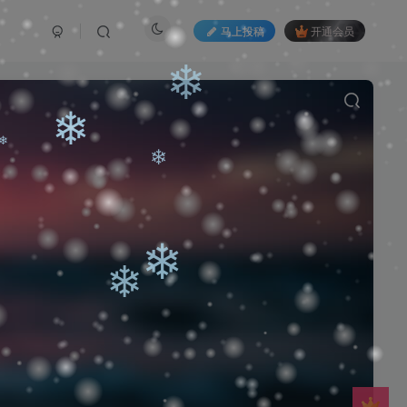
❄
马上投稿
开通会员
❄
❄
❄
❄
❄