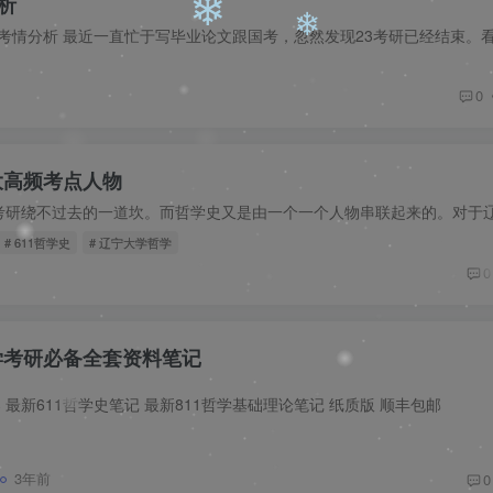
析
❄
0
❄
大高频考点人物
❄
❄
# 611哲学史
# 辽宁大学哲学
0
❄
❄
哲学考研必备全套资料笔记
最新611哲学史笔记 最新811哲学基础理论笔记 纸质版 顺丰包邮
3年前
0