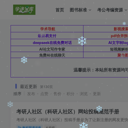
首页
图书标准
考公考编资源
学术导航
影视搜
❄
最新易支付
pdf合并
deepseek在线免费对话
AI文字转lo
❄
AI论文写作专家
短视频解
免费AI在线聊天
聚合
❄
温馨提示：本站所有资
❄
❄
最近更新
第130页
排序
发布
点赞
售价
积分
浏览
更新
❄
考研人社区（科研人社区）网站投稿规范手册
❄
教程网课讲座
# 投稿