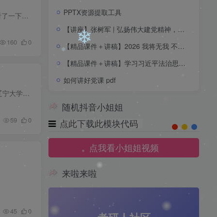
PPTX资源提取工具
2023辽宁大学哲学初试611哲学史和811哲学基础理论真题分析考情分析 最近一直忙于写毕业论文跟国考，忽然发现23考研已经结束。看了一下今年的辽大611哲学史与811哲学基础理论的真题，有一些新发...
【讲座】张树军 | 弘扬伟大建党精神，坚定信心，接续奋斗 —— 庆祝中国共产党成立105周年专题讲座20260702
160
0
【精品课件＋讲稿】2026 我将无我 不负人民 ——习近平总书记的人民情怀
【精品课件＋讲稿】学习习近平法治思想 深入推进全面依法治国
如何讲好党课 pdf
前言 张志伟老师曾说过，学习哲学先学哲学史，哲学史是哲学考研绕不过去的一道坎。而哲学史又是由一个一个人物串联起来的。对于辽宁大学哲学考研来说，学姐准备做一个系列选取2003-2023历年真题...
随机抖音小姐姐
59
0
点此下载此模块代码
点我看小姐姐视频
❄
来啦来啦
❄
45
0