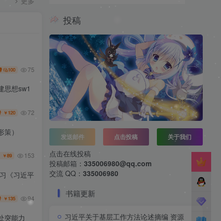
更多
投稿
75
100
思想sw1
72
120
￥
（形策）
发送邮件
点击投稿
关于我们
点击在线投稿
153
89
￥
投稿邮箱：
335006980@qq.com
交流 QQ：
335006980
学习《习近平
书籍更新
94
135
￥
习近平关于基层工作方法论述摘编 资源
处突能力