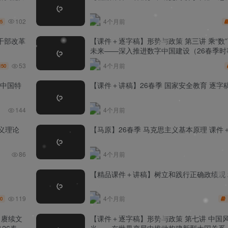
102
4个月前
5
干部改革
【课件＋逐字稿】形势与政策 第三讲 乘“数”
未来——深入推进数字中国建设（26春季时
53
4个月前
150
代中国特
【课件＋讲稿】26春季 国家安全教育 逐字
144
4个月前
义理论
【马原】26春季 马克思主义基本原理 课件
86
4个月前
1
【精品课件＋讲稿】树立和践行正确政绩观 
119
4个月前
0
 赓续文
【课件＋逐字稿】形势与政策 第七讲 中国风
26春季
当——在世界变局中推动构建新型大国关系（