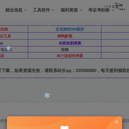
就业信息
工具软件
福利资源
考证考职称
索在线
京东搜狗360图床
拆分工具
烤鸭影视
go
在线短剧搜索
析去水印
投稿
图床
AI小说创作神器
源均可下载，如果资源失效，请联系站长qq：335006980，每天签