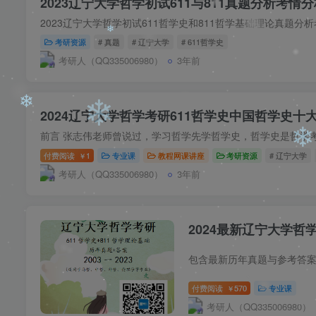
❄
2023辽宁大学哲学初试611与811真题分析考情分
❄
考研资源
# 真题
# 辽宁大学
# 611哲学史
考研人（QQ335006980）
3年前
❄
❄
❄
2024辽宁大学哲学考研611哲学史中国哲学史十
❄
付费阅读
1
专业课
教程网课讲座
考研资源
# 辽宁大学
￥
考研人（QQ335006980）
3年前
2024最新辽宁大学
❄
包含最新历年真题与参考答案 
付费阅读
570
专业课
❄
￥
❄
考研人（QQ335006980）