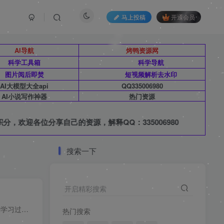
❄
马上投稿
开通会员
AI导航
烤鸭资源网
科学工具箱
科学导航
图片阅后即焚
短视频解析去水印
AI大模型大全api
QQ335006980
AI小说写作神器
热门资源
到领取积分，欢迎各位分享自己的资源，解释QQ：335006980
搜索一下
开启精彩搜索
考研人社区（科研人社区）投稿手册是为了让新注册的网友更快的学习网站相关规范，当然如果您通过了投稿考试测试也证明了你是深刻学习过相关社区的规章制度的！投稿规范手册的建立初衷是为了净化...
热门搜索