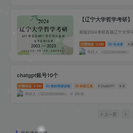
❄
【辽宁大学哲学考研】马
新版2024考研真题辽宁大学
付费阅读
230
专业课
# 
￥
考研人（QQ335006980）
chatgpt账号10个
付费阅读
100
教程网课讲座
科研工具
# ChatGPT
# AI
￥
考研人（QQ335006980）
3年前
上一页
1
最新课件讲稿