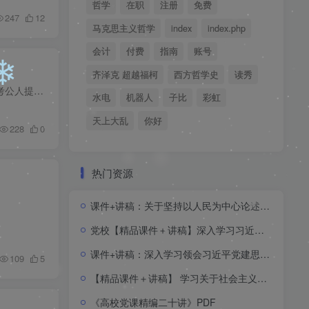
哲学
在职
注册
免费
247
12
马克思主义哲学
index
index.php
会计
付费
指南
账号
齐泽克 超越福柯
西方哲学史
读秀
考研人社区（科研人社区）始建于2021年10月，是一个非常专业的考研考公科研交流资源网站，人工审稿、亲测，专门为科研人考研人考公人提供一切有价值的资源，每日访问量已远远超出同行，并保持稳...
水电
机器人
子比
彩虹
天上大乱
你好
228
0
热门资源
课件+讲稿：关于坚持以人民为中心论述jc3
党校【精品课件＋讲稿】深入学习习近平党建思想sw1
❄
课件+讲稿：深入学习领会习近平党建思想的内涵体系（十四个坚持）zj
109
5
【精品课件＋讲稿】 学习关于社会主义政治建设论述zy2
《高校党课精编二十讲》PDF