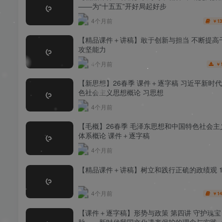
——为“十五五”开好局起好步
4个月前
13
￥
【精品课件＋讲稿】敢于创新与担当 不断提高
攻坚能力
4个月前
￥
【新思想】26春季 课件＋逐字稿 习近平新时
色社会主义思想概论 习思想
4个月前
【毛概】26春季 毛泽东思想和中国特色社会主
体系概论 课件＋逐字稿
4个月前
【精品课件＋讲稿】树立和践行正确的政绩观 
4个月前
14
￥
【课件＋逐字稿】形势与政策 第四讲 守护瑰宝
脉——新时代我国文化遗产保护的理念与实践（