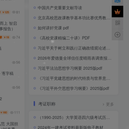
中国共产党重要文献导读
81
125
￥
北京高校思政课教学基本功比赛优秀教学案例集pdf
而上 智启
如何讲好党课 pdf
事报告）
74
《高校党课精编二十讲》PDF
19
￥
习近平关于树立和践行正确政绩观论述摘编
稿
2026年爱德曼全球信任度晴雨表调查报告2026 Edelman Trust Barometer_China Report
56
习近平法治思想学习纲要 2025版pdf
＋逐字稿
《习近平党建思想的时代特质与世界意义》智库报告
56
《习近平外交思想学习纲要》2025版pdf
2
考证职称
更多
111
160
￥
（1990-2025）大学英语四六级考试历年真题试卷+解析电子版
范 大国担
2024年一建考试资料最新版电子教材
26春季时