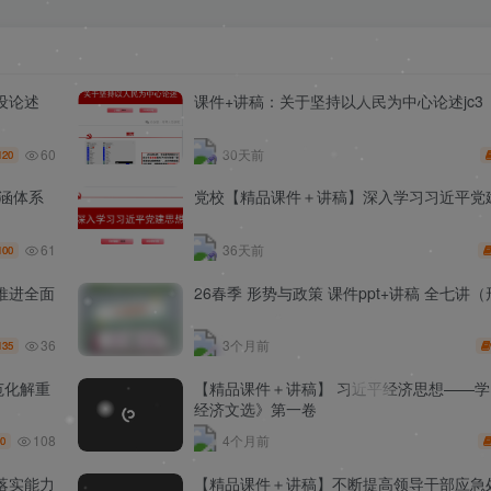
设论述
课件+讲稿：关于坚持以人民为中心论述jc3
60
30天前
120
涵体系
党校【精品课件＋讲稿】深入学习习近平党建
61
36天前
100
推进全面
26春季 形势与政策 课件ppt+讲稿 全七讲
36
3个月前
135
范化解重
【精品课件＋讲稿】 习近平经济思想——
经济文选》第一卷
108
4个月前
0
落实能力
【精品课件＋讲稿】不断提高领导干部应急